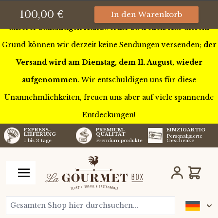
Wir sind diese Woche auf Tour durch Frankreich, um einige
100,00 €
In den Warenkorb
unserer zukünftigen Handwerker zu treffen. Aus diesem
Grund können wir derzeit keine Sendungen versenden;
der
Versand wird am Dienstag, dem 11. August, wieder
aufgenommen
. Wir entschuldigen uns für diese
Unannehmlichkeiten, freuen uns aber auf viele spannende
Entdeckungen!
EXPRESS-
PREMIUM-
EINZIGARTIG
LIEFERUNG
QUALITÄT
Personalisierte
1 bis 3 tage
Premium produkte
Geschenke
Zum Inhalt springen
Wagen
Gesamten Shop hier durchsuchen...