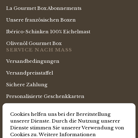
La Gourmet Box Abonnements
Unsere französischen Boxen
Ibérico-Schinken 100% Eichelmast
Olivenöl Gourmet Box
SERVICE NACH MASS
Versandbedingungen
Versandpreisstaffel
Sichere Zahlung
Personalisierte Geschenkkarten
Business Prämien & Incentives
Cookies helfen uns bei der Bereitstellung
SPRACHE
unserer Dienste. Durch die Nutzung unserer
Dienste stimmen Sie unserer Verwendung von
Deutsch Shoppen
Cookies zu.
Weitere Informationen