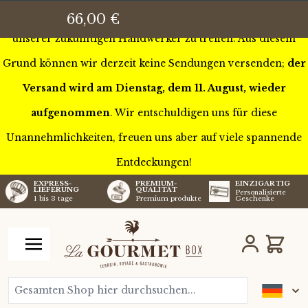
Wir sind diese Woche auf Tour durch Frankreich, um einige
66,00 €
unserer zukünftigen Handwerker zu treffen. Aus diesem
Grund können wir derzeit keine Sendungen versenden;
der
Versand wird am Dienstag, dem 11. August, wieder
aufgenommen
. Wir entschuldigen uns für diese
Unannehmlichkeiten, freuen uns aber auf viele spannende
Entdeckungen!
EXPRESS-
PREMIUM-
EINZIGARTIG
LIEFERUNG
QUALITÄT
Personalisierte
1 bis 3 tage
Premium produkte
Geschenke
Zum Inhalt springen
Wagen
Gesamten Shop hier durchsuchen...