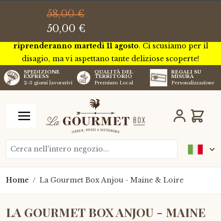
Questa settimana saremo in tournée in tutta la Francia per
58,00 €
incontrare alcuni dei nostri futuri artigiani. Per questo
50,00 €
motivo, non potremo effettuare
spedizioni, che
riprenderanno martedì 11 agosto
. Ci scusiamo per il
disagio, ma vi aspettano tante deliziose scoperte!
SPEDIZIONE
QUALITÀ DEL
REGALI SU
EXPRESS
TERRITORIO
MISURA
2-3 giorni lavorativi
Premium Local
Personalizzazione
Salta al contenuto
Carrell
Cerca nell'intero negozio...
Home
/
La Gourmet Box Anjou - Maine & Loire
LA GOURMET BOX ANJOU - MAINE