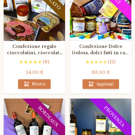
Confezione regalo
Confezione Dolce
cioccolatini, cioccolato
Golosa, dolci fatti in casa
dei migliori artigiani
di La Gourmet Box
(8)
(11)
francesi
54,00 €
63,00 €
Mostra
Aggiungi
PROVENZA
BORDEAUX