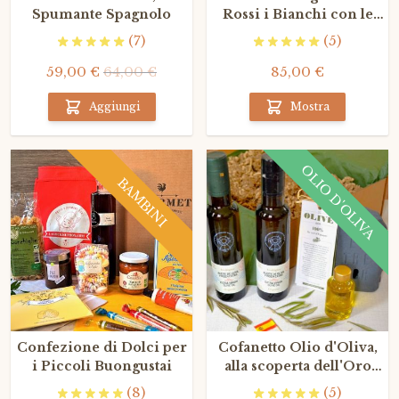
Spumante Spagnolo
Rossi i Bianchi con le
Bollicine
(7)
(5)
59,00 €
64,00 €
85,00 €
Aggiungi
Mostra
OLIO D'OLIVA
BAMBINI
Confezione di Dolci per
Cofanetto Olio d'Oliva,
i Piccoli Buongustai
alla scoperta dell'Oro
Verde
(8)
(5)