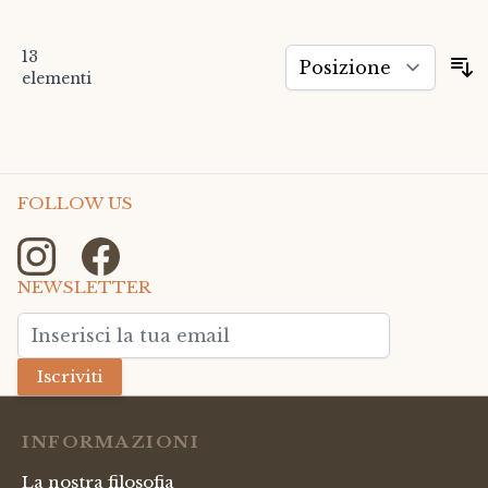
13
O
elementi
FOLLOW US
NEWSLETTER
Indirizzo email
Iscriviti
INFORMAZIONI
La nostra filosofia