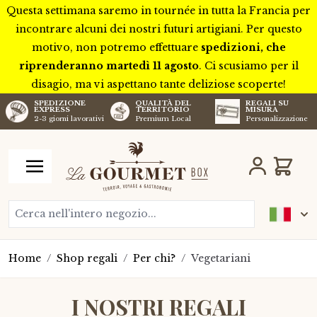
Questa settimana saremo in tournée in tutta la Francia per
incontrare alcuni dei nostri futuri artigiani. Per questo
motivo, non potremo effettuare
spedizioni, che
riprenderanno martedì 11 agosto
. Ci scusiamo per il
disagio, ma vi aspettano tante deliziose scoperte!
SPEDIZIONE
QUALITÀ DEL
REGALI SU
EXPRESS
TERRITORIO
MISURA
2-3 giorni lavorativi
Premium Local
Personalizzazione
Salta al contenuto
Carrell
Cerca nell'intero negozio...
Home
/
Shop regali
/
Per chi?
/
Vegetariani
I NOSTRI REGALI