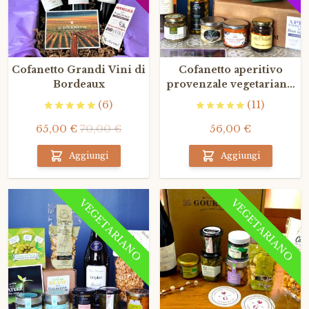
Cofanetto Grandi Vini di
Cofanetto aperitivo
Bordeaux
provenzale vegetariano
(con Rosé Grand Cru
(6)
(11)
classé)
65,00 €
70,00 €
56,00 €
Aggiungi
Aggiungi
VEGETARIANO
VEGETARIANO