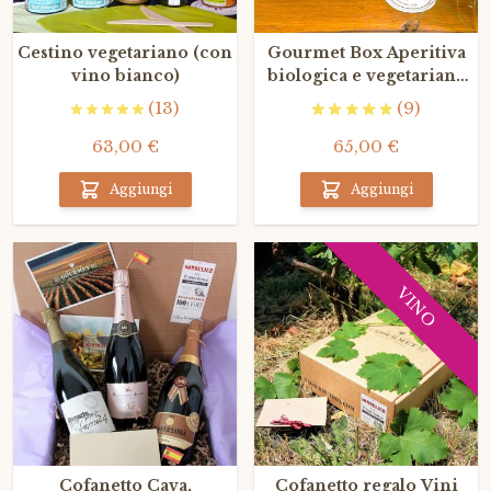
Cestino vegetariano (con
Gourmet Box Aperitiva
vino bianco)
biologica e vegetariana
(con vino rosso)
(13)
(9)
63,00 €
65,00 €
Aggiungi
Aggiungi
VINO
Cofanetto Cava,
Cofanetto regalo Vini