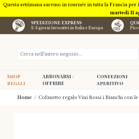
Questa settimana saremo in tournée in tutta la Francia per 
martedì 11 a
SPEDIZIONE EXPRESS
QUA
2-3 giorni lavorativi in Italia e Europa
Picco
Salta al contenuto
Cerca nell'intero negozio...
Shop
ABBONARSI /
Confezioni
regali
OFFRIRE
aperitivo
Home
/
Cofanetto regalo Vini Rossi i Bianchi con le