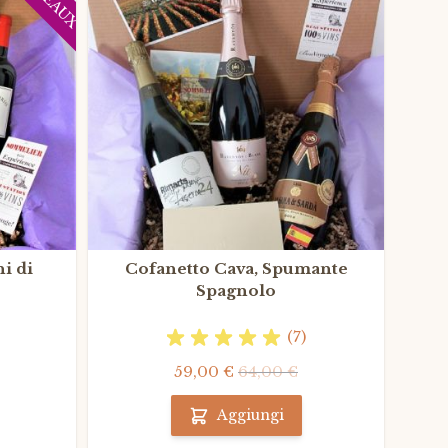
i di
Cofanetto Cava, Spumante
Con
Spagnolo
(7)
59,00 €
64,00 €
Aggiungi