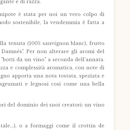
ante e di razza.
 nipote è stata per noi un vero colpo di
n modo sostenibile, la vendemmia è fatta a
lla tenuta (100% sauvignon blanc), frutto
s Damnés". Per non alterare gli aromi del
"botti da un vino" a seconda dell'annata.
ezza e complessità aromatica, con note di
egno apporta una nota tostata, speziata e
 agrumati e legnosi così come una bella
ri del dominio dei suoi creatori: un vino
ale...), o a formaggi come il crottin de