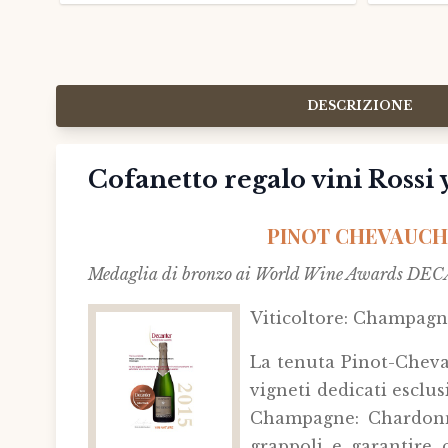
DESCRIZIONE
Cofanetto regalo vini Rossi 
PINOT CHEVAUCHE
Medaglia di bronzo ai World Wine Awards D
Viticoltore: Champagn
La tenuta Pinot-Chevau
vigneti dedicati esclu
Champagne: Chardonna
grappoli e garantire 