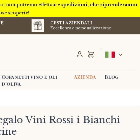
ivo, non potremo effettuare
spedizioni, che riprenderanno
iose scoperte!
NE
CESTI AZIENDALI
Eccellenza e personalizzazione
Carrello
Cofanetti vino e oli
AZIENDA
Blog
d'oliva
egalo Vini Rossi i Bianchi
cine