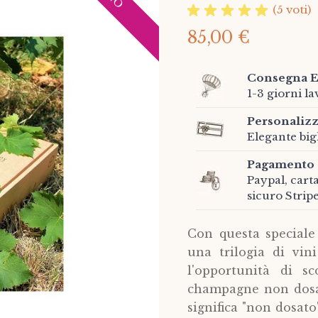
(5 voti)
85,00 €
Consegna E
1-3 giorni la
Personalizz
Elegante bigl
Pagamento 
Paypal, cart
sicuro Strip
Con questa speciale
una trilogia di vini
l'opportunità di sc
champagne non dosat
significa "non dosat