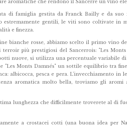
re aromatiche che rendono il Sancerre un vino eleg
uta di famiglia gestita da Franck Bailly e da suo
sono estremamente gentili, le viti sono coltivate i
lità e finezza.
cine bianche rosse, abbiamo scelto il primo vino de
 terroir più prestigiosi del Sancerrois: "Les Mont
ti nuove, si utilizza una percentuale variabile di 
ée "Les Monts Damnés" un sottile equilibrio tra fin
a: albicocca, pesca e pera. L'invecchiamento in l
potenza aromatica molto bella, troviamo gli aromi
tima lunghezza che difficilmente troverete al di fuo
tamente a crostacei cotti (una buona idea per Nat