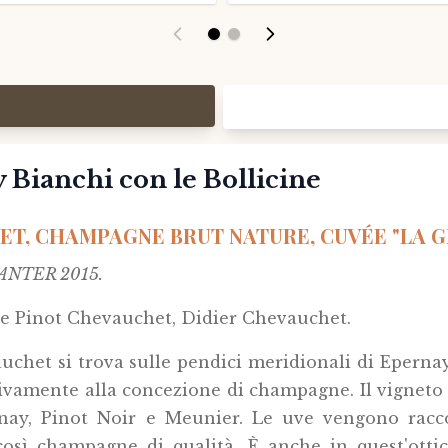
y Bianchi con le Bollicine
T, CHAMPAGNE BRUT NATURE, CUVÉE "LA GÉ
ECANTER 2015.
e Pinot Chevauchet, Didier Chevauchet.
chet si trova sulle pendici meridionali di Epernay
sivamente alla concezione di champagne. Il vigneto 
y, Pinot Noir e Meunier. Le uve vengono racco
così champagne di qualità. È anche in quest'otti