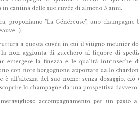
in cantina delle sue cuvée di almeno 5 anni.
rca, proponiamo "La Généreuse", uno champagne bi
auve...).
tura a questa cuvée in cui il vitigno meunier do
, la non aggiunta di zucchero al liquore di sped
ar emergere la finezza e le qualità intrinseche
pino con note borgognone apportate dallo chardonna
e è all'altezza del suo nome: senza dosaggio, ciò
 riscoprire lo champagne da una prospettiva davvero 
meraviglioso accompagnamento per un pasto a ba