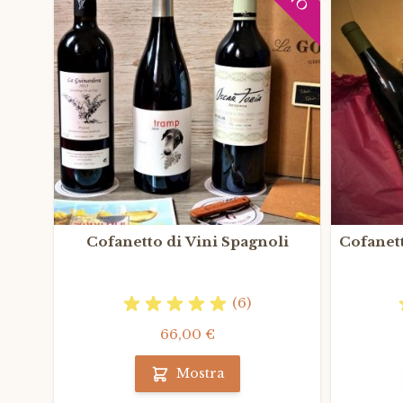
Cofanetto di Vini Spagnoli
Cofanett
(6)
66,00 €
Mostra