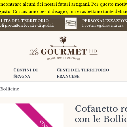
incontrare alcuni dei nostri futuri artigiani. Per questo mot
gosto
. Ci scusiamo per il disagio, ma vi aspettano tante deliz
LITÀ DEL TERRITORIO
PERSONALIZZAZIO
li produttori locali e di qualità
I vostri regali su misura
Cestini di
Cesti del territorio
Spagna
francese
 Bollicine
Cofanetto r
con le Bolli
VINO