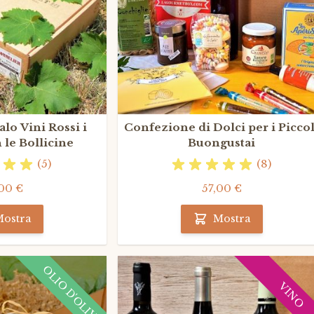
lo Vini Rossi i
Confezione di Dolci per i Piccol
 le Bollicine
Buongustai
(5)
(8)
00 €
57,00 €
ostra
Mostra
OLIO D'OLIVA
VINO