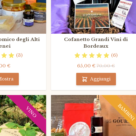
mico degli Alti
Cofanetto Grandi Vini di
enei
Bordeaux
(3)
(6)
00 €
65,00 €
70,00 €
ostra
Aggiungi
BAMBINI
VINO