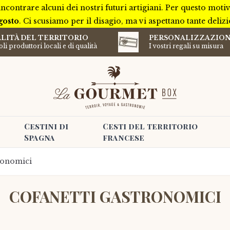
incontrare alcuni dei nostri futuri artigiani. Per questo mot
gosto
. Ci scusiamo per il disagio, ma vi aspettano tante deliz
LITÀ DEL TERRITORIO
PERSONALIZZAZIO
li produttori locali e di qualità
I vostri regali su misura
Cestini di
Cesti del territorio
Spagna
francese
ronomici
COFANETTI GASTRONOMICI