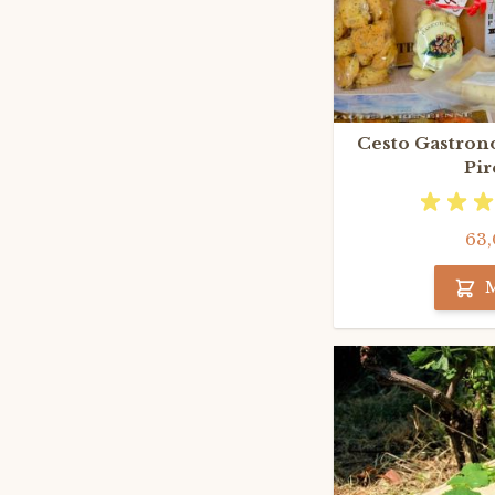
Cesto Gastrono
Pir
63,
M