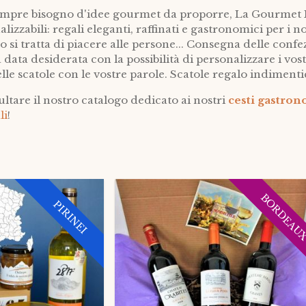
mpre bisogno d'idee gourmet da proporre, La Gourmet Box
izzabili: regali eleganti, raffinati e gastronomici per i 
 si tratta di piacere alle persone... Consegna delle confez
lla data desiderata con la possibilità di personalizzare i v
nelle scatole con le vostre parole. Scatole regalo indimentic
ultare il nostro catalogo dedicato ai nostri
cesti gastrono
li
!
BORDEAU
PIRINEI