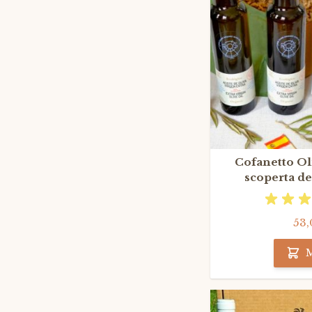
Cofanetto Oli
scoperta de
53,
M