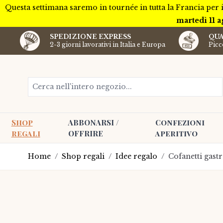
Questa settimana saremo in tournée in tutta la Francia per 
martedì 11 a
SPEDIZIONE EXPRESS
QUA
2-3 giorni lavorativi in Italia e Europa
Picco
Salta al contenuto
Cerca nell'intero negozio...
Shop
ABBONARSI /
Confezioni
regali
OFFRIRE
aperitivo
Home
/
Shop regali
/
Idee regalo
/
Cofanetti gast