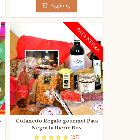
Aggiungi
VA
PATA NEGRA
o
Cofanetto Regalo gourmet Pata
Negra la Iberic Box
(27)