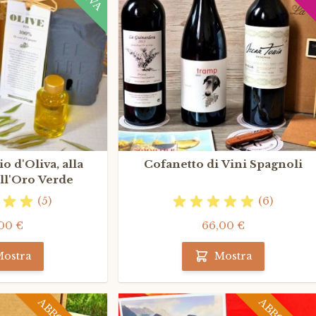
o d'Oliva, alla
Cofanetto di Vini Spagnoli
ll'Oro Verde
(5)
(6)
00 €
66,00 €
ostra
Mostra