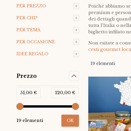
+
PER PREZZO
Poiché abbiamo se
premium e personal
+
PER CHI?
dei dettagli quando
tutta l'Italia o ne
+
PER TEMA
biglietto infilato 
+
PER OCCASIONE
Non esitate a cons
cesti gourmet loca
+
IDEE REGALO
19
elementi
Prezzo
51,00 €
120,00 €
19 elementi
OK