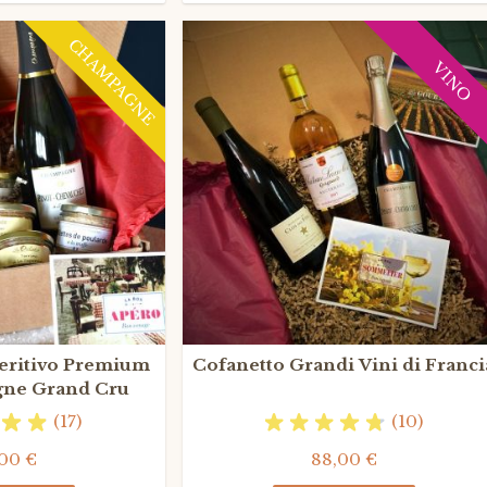
CHAMPAGNE
VINO
eritivo Premium
Cofanetto Grandi Vini di Franci
ne Grand Cru
(17)
(10)
00 €
88,00 €