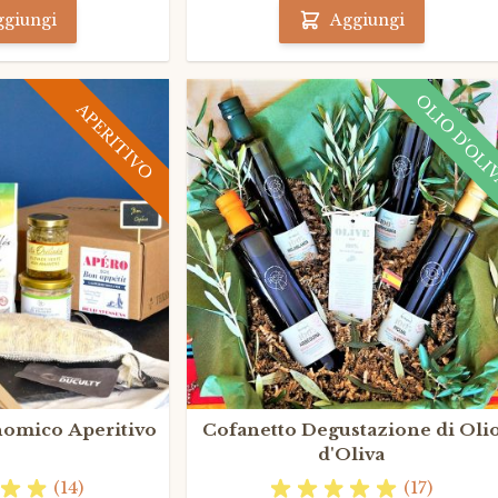
ggiungi
Aggiungi
OLIO D'OLI
APERITIVO
nomico Aperitivo
Cofanetto Degustazione di Oli
d'Oliva
(14)
(17)