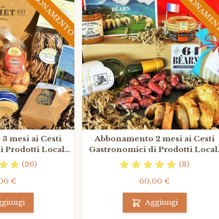
ABBONAMENTO
ABBONAME
 mesi ai Cesti
Abbonamento 2 mesi ai Cesti
 Prodotti Locali
Gastronomici di Prodotti Local
ncesi
Francesi
(26)
(8)
00 €
60,00 €
ggiungi
Aggiungi