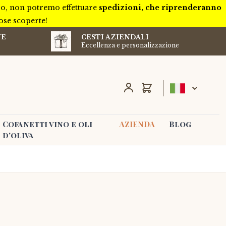
ivo, non potremo effettuare
spedizioni, che riprenderanno
iose scoperte!
NE
CESTI AZIENDALI
Eccellenza e personalizzazione
Carrello
Cofanetti vino e oli
AZIENDA
Blog
d'oliva