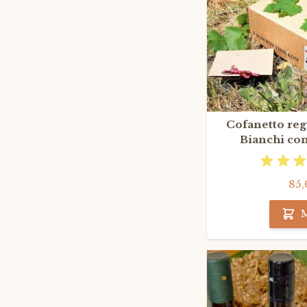
Cofanetto rega
Bianchi con
85,
M