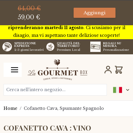
Questa settimana saremo in tournée in tutta la Francia per
64,00 €
incontrare alcuni dei nostri futuri artigiani. Per questo
Aggiungi
59,00 €
motivo, non potremo effettuare
spedizioni, che
riprenderanno martedì 11 agosto
. Ci scusiamo per il
disagio, ma vi aspettano tante deliziose scoperte!
SPEDIZIONE
QUALITÀ DEL
REGALI SU
EXPRESS
TERRITORIO
MISURA
2-3 giorni lavorativi
Premium Local
Personalizzazione
Salta al contenuto
Carrell
Cerca nell'intero negozio...
Home
/
Cofanetto Cava, Spumante Spagnolo
COFANETTO CAVA : VINO