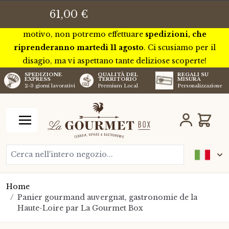
Questa settimana saremo in tournée in tutta la Francia per
61,00 €
incontrare alcuni dei nostri futuri artigiani. Per questo
motivo, non potremo effettuare
spedizioni, che
riprenderanno martedì 11 agosto
. Ci scusiamo per il
disagio, ma vi aspettano tante deliziose scoperte!
SPEDIZIONE
QUALITÀ DEL
REGALI SU
EXPRESS
TERRITORIO
MISURA
2-3 giorni lavorativi
Premium Local
Personalizzazione
Salta al contenuto
Carrell
Cerca nell'intero negozio...
Home
/
Panier gourmand auvergnat, gastronomie de la
Haute-Loire par La Gourmet Box