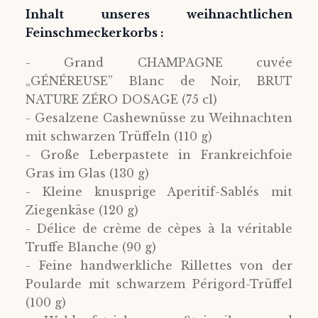
Inhalt unseres weihnachtlichen
Feinschmeckerkorbs :
- Grand CHAMPAGNE cuvée
„GÉNÉREUSE” Blanc de Noir, BRUT
NATURE ZÉRO DOSAGE (75 cl)
- Gesalzene Cashewnüsse zu Weihnachten
mit schwarzen Trüffeln (110 g)
- Große Leberpastete in Frankreichfoie
Gras im Glas (130 g)
- Kleine knusprige Aperitif-Sablés mit
Ziegenkäse (120 g)
- Délice de crème de cèpes à la véritable
Truffe Blanche (90 g)
- Feine handwerkliche Rillettes von der
Poularde mit schwarzem Périgord-Trüffel
(100 g)