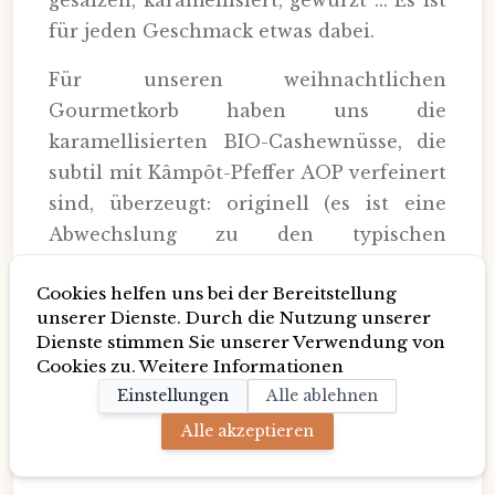
für jeden Geschmack etwas dabei.
Für unseren weihnachtlichen
Gourmetkorb haben uns die
karamellisierten BIO-Cashewnüsse, die
subtil mit Kâmpôt-Pfeffer AOP verfeinert
sind, überzeugt: originell (es ist eine
Abwechslung zu den typischen
gesalzenen Cashewnüssen),
Cookies helfen uns bei der Bereitstellung
überraschend (die Pfeffernote auf dem
unserer Dienste. Durch die Nutzung unserer
Karamell hält einen großen Moment der
Dienste stimmen Sie unserer Verwendung von
Verkostung bereit) und (super!) extra
Cookies zu.
Weitere Informationen
knackig. Eine süß-salzige Versuchung für
Einstellungen
Alle ablehnen
Liebhaber schöner Gourmet-
Alle akzeptieren
Entdeckungen.