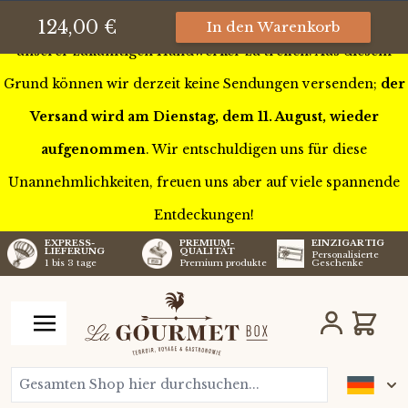
Wir sind diese Woche auf Tour durch Frankreich, um einige
124,00 €
In den Warenkorb
unserer zukünftigen Handwerker zu treffen. Aus diesem
Grund können wir derzeit keine Sendungen versenden;
der
Versand wird am Dienstag, dem 11. August, wieder
aufgenommen
. Wir entschuldigen uns für diese
Unannehmlichkeiten, freuen uns aber auf viele spannende
Entdeckungen!
EXPRESS-
PREMIUM-
EINZIGARTIG
LIEFERUNG
QUALITÄT
Personalisierte
1 bis 3 tage
Premium produkte
Geschenke
Zum Inhalt springen
Wagen
Gesamten Shop hier durchsuchen...