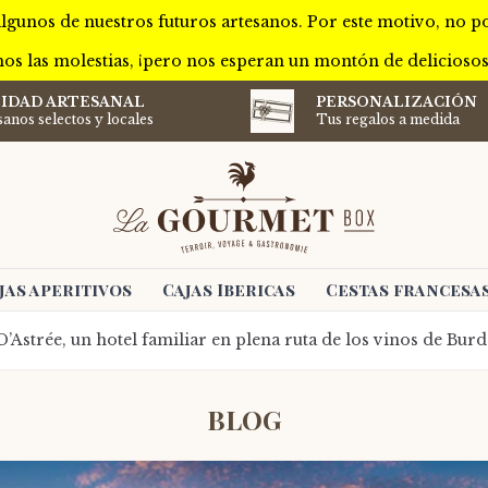
lgunos de nuestros futuros artesanos. Por este motivo, no 
os las molestias, ¡pero nos esperan un montón de delicioso
IDAD ARTESANAL
PERSONALIZACIÓN
sanos selectos y locales
Tus regalos a medida
jas aperitivos
Cajas Ibericas
Cestas francesa
’Astrée, un hotel familiar en plena ruta de los vinos de Bur
BLOG