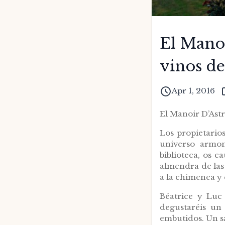
El Manoi
vinos d
Apr 1, 2016
El Manoir D’Astr
Los propietario
universo armon
biblioteca, os c
almendra de las 
a la chimenea y 
Béatrice y Luc 
degustaréis un
embutidos. Un s