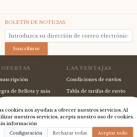
BOLETÍN DE NOTICIAS
Dirección de email
Suscribirse
 OFERTAS
LAS VENTAJAS
 suscripción
Condiciones de envíos
gra de Bellota y más
Tabla de tarifas de envío
ourmet
Pago seguro
as cookies nos ayudan a ofrecer nuestros servicios. Al
iginales
Cheques-regalo personalizab
tilizar nuestros servicios, acepta nuestro uso de cookies.
ás información
Regalos empresa & lotes Nav
Configuración
Rechazar todas
Aceptar todo