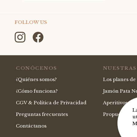
FOLLOW US
CONÓCENOS
NUESTRAS
¿Quiénes somos?
Los planes de
¿Cómo funciona?
Jamón Pata Ne
CGV & Política de Privacidad
Aperitivos G
L
Preguntas frecuentes
Propuestas or
u
M
Contáctanos