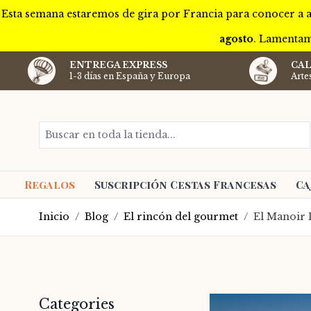
Esta semana estaremos de gira por Francia para conocer a a
agosto
. Lamentam
ENTREGA EXPRESS
CAL
1-3 días en España y Europa
Arte
Ir al contenido
Buscar en toda la tienda...
Regalos
Suscripción Cestas Francesas
Ca
Inicio
/
Blog
/
El rincón del gourmet
/
El Manoir D
Barra lateral
Categories