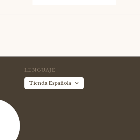
LENGUAJE
Tienda Española
le
idad