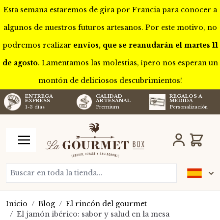
Esta semana estaremos de gira por Francia para conocer a
algunos de nuestros futuros artesanos. Por este motivo, no
podremos realizar
envíos, que se reanudarán el martes 11
de agosto
. Lamentamos las molestias, ¡pero nos esperan un
montón de deliciosos descubrimientos!
CALIDAD
REGALOS A
ENTREGA
ARTESANAL
MEDIDA
EXPRESS
Premium
Personalización
1-3 días
Ir al contenido
Carro
Buscar en toda la tienda...
Inicio
/
Blog
/
El rincón del gourmet
/
El jamón ibérico: sabor y salud en la mesa