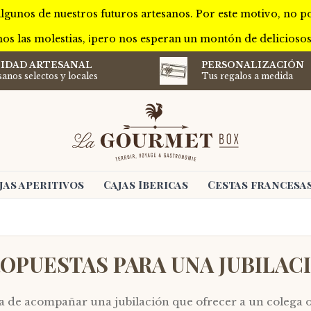
lgunos de nuestros futuros artesanos. Por este motivo, no 
os las molestias, ¡pero nos esperan un montón de delicioso
IDAD ARTESANAL
PERSONALIZACIÓN
sanos selectos y locales
Tus regalos a medida
jas aperitivos
Cajas Ibericas
Cestas francesa
OPUESTAS PARA UNA JUBILA
de acompañar una jubilación que ofrecer a un colega o 