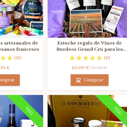
s artesanales de
Estuche regalo de Vinos de
esanos franceses
Burdeos Grand Cru para los
amantes de Bordeaux
(11)
(6)
00 €
65,00 €
70,00 €
omprar
Comprar
VEG
VEG