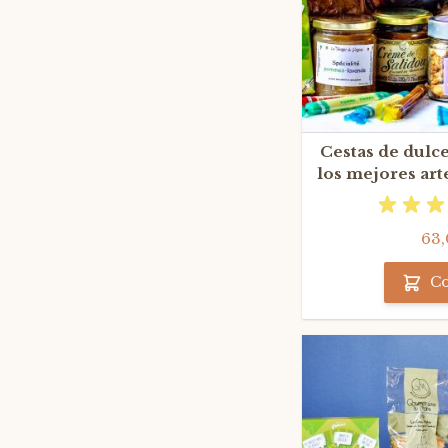
Cestas de dulce
los mejores art
63,
C