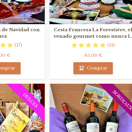
 de Navidad con
Cesta Francesa La Forestière, e
ava
venado gourmet como nunca l
habéis probado
(17)
(11)
00 €
95,00 €
omprar
Comprar
BORDEAU
DULCES