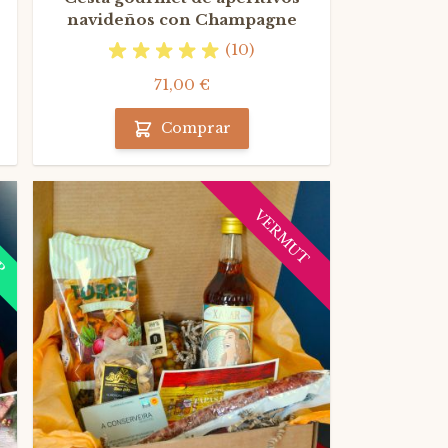
navideños con Champagne
(10)
71,00 €
Comprar
P
VERMUT