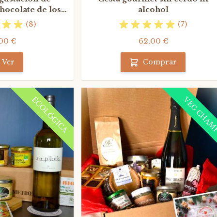
chocolate de los
alcohol
anos franceses
(8)
(7)
00 €
62,00 €
Ver
Comprar
ECOLÓGICA
VEG CHAM