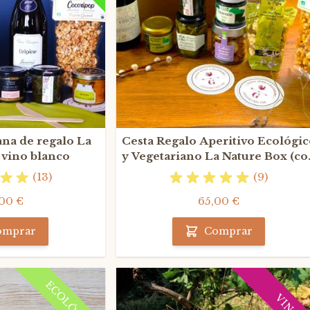
ana de regalo La
Cesta Regalo Aperitivo Ecológi
 vino blanco
y Vegetariano La Nature Box (c
vino tinto)
(13)
(9)
00 €
65,00 €
omprar
Comprar
ECOLÓGICA
VINO