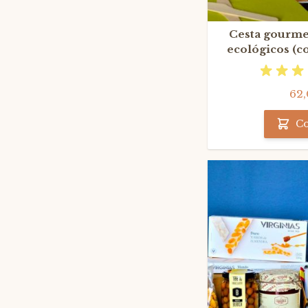
Cesta gourmet
ecológicos (c
62,
C