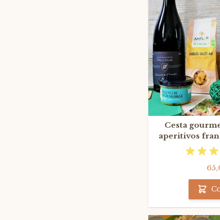
Cesta gourme
aperitivos fran
ti
65,
C