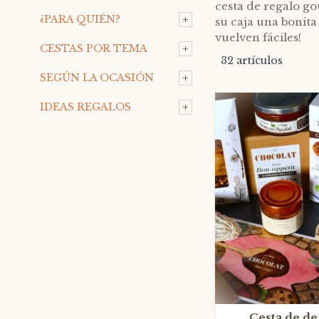
cesta de regalo g
+
¿PARA QUIÉN?
su caja una bonita
vuelven fáciles!
+
CESTAS POR TEMA
32
artículos
+
SEGÚN LA OCASIÓN
+
IDEAS REGALOS
Cesta de de