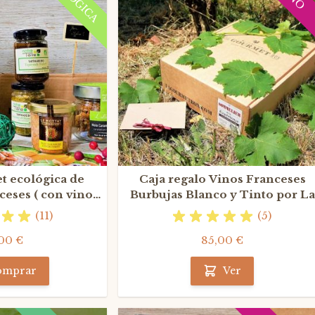
t ecológica de
Caja regalo Vinos Franceses
ceses ( con vino
Burbujas Blanco y Tinto por La
nto)
Gourmet Box
(11)
(5)
00 €
85,00 €
omprar
Ver