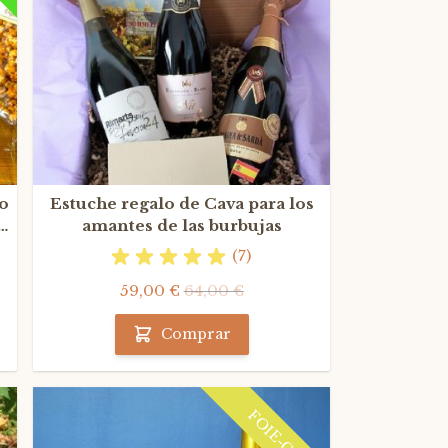
co
Estuche regalo de Cava para los
on
amantes de las burbujas
(7)
59,00 €
64,00 €
Comprar
FOIE-GRAS