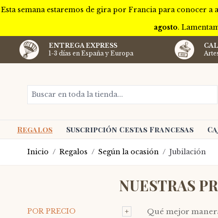
Esta semana estaremos de gira por Francia para conocer a a
agosto
. Lamentam
ENTREGA EXPRESS
CAL
1-3 días en España y Europa
Arte
Ir al contenido
Buscar en toda la tienda...
Regalos
Suscripción Cestas Francesas
Ca
Inicio
/
Regalos
/
Según la ocasión
/
Jubilación
NUESTRAS PR
+
POR PRECIO
Qué mejor manera 