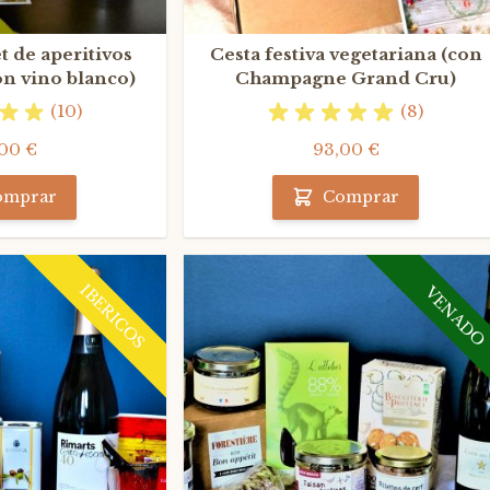
 de aperitivos
Cesta festiva vegetariana (con
on vino blanco)
Champagne Grand Cru)
(10)
(8)
00 €
93,00 €
omprar
Comprar
IBERICOS
VENADO