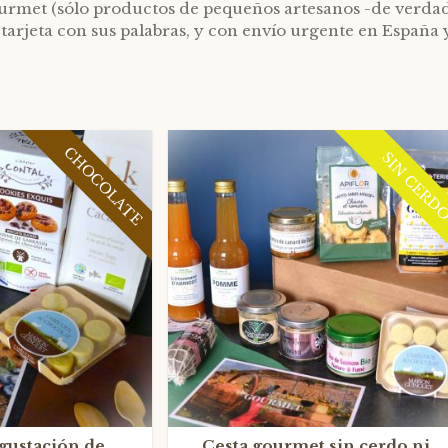
ourmet (sólo productos de pequeños artesanos -de verdad
 tarjeta con sus palabras, y con envío urgente en España 
CHOCOLATE
SIN CERD
gustación de
Cesta gourmet sin cerdo ni