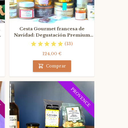
l
Cesta Gourmet francesa de
o
Navidad: Degustación Premium
con Champagne
(13)
124,00 €
Comprar
X
PROVENCE