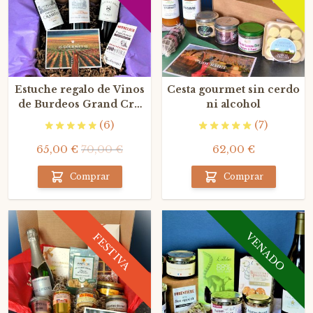
Estuche regalo de Vinos
Cesta gourmet sin cerdo
de Burdeos Grand Cru
ni alcohol
para los amantes de
(6)
(7)
Bordeaux
65,00 €
70,00 €
62,00 €
Comprar
Comprar
VENADO
FESTIVA