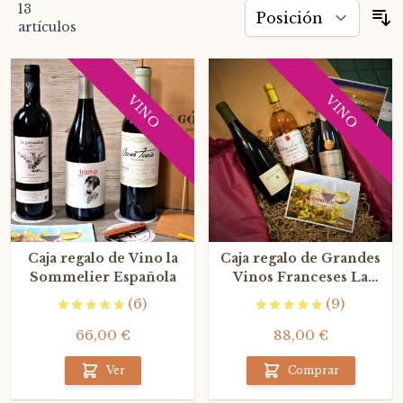
13
O
artículos
VINO
VINO
Caja regalo de Vino la
Caja regalo de Grandes
Sommelier Española
Vinos Franceses La
Sommelier
(6)
(9)
66,00 €
88,00 €
Ver
Comprar