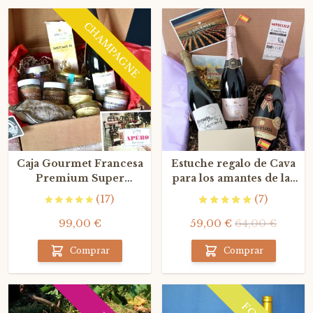
CHAMPAGNE
Caja Gourmet Francesa
Estuche regalo de Cava
Premium Super
para los amantes de las
Aperitivos con
burbujas
(17)
(7)
Champagne Grand Cru
99,00 €
59,00 €
64,00 €
Comprar
Comprar