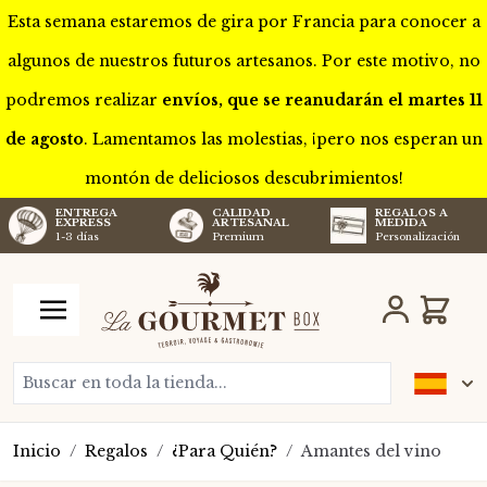
Esta semana estaremos de gira por Francia para conocer a
algunos de nuestros futuros artesanos. Por este motivo, no
podremos realizar
envíos, que se reanudarán el martes 11
de agosto
. Lamentamos las molestias, ¡pero nos esperan un
montón de deliciosos descubrimientos!
CALIDAD
REGALOS A
ENTREGA
ARTESANAL
MEDIDA
EXPRESS
Premium
Personalización
1-3 días
Ir al contenido
Carro
Buscar en toda la tienda...
Inicio
/
Regalos
/
¿Para Quién?
/
Amantes del vino