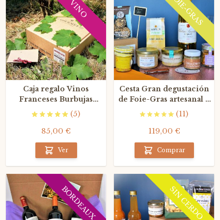
FOIE-GRAS
VINO
Caja regalo Vinos
Cesta Gran degustación
Franceses Burbujas
de Foie-Gras artesanal y
Blanco y Tinto por La
vino Sauternes
(5)
(11)
Gourmet Box
85,00 €
119,00 €
Ver
Comprar
BORDEAUX
SIN CERDO