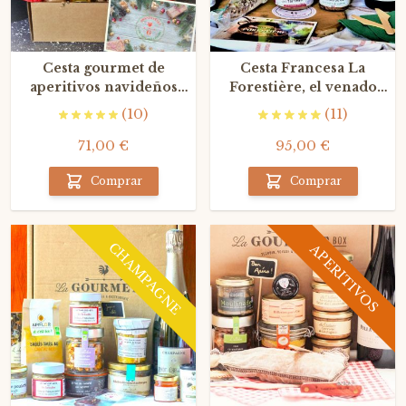
Cesta gourmet de
Cesta Francesa La
aperitivos navideños
Forestière, el venado
con Champagne
gourmet como nunca lo
(10)
(11)
habéis probado
71,00 €
95,00 €
Comprar
Comprar
CHAMPAGNE
APERITIVOS