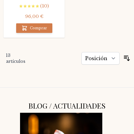
vino blanco Grand Cru
(10)
96,00 €
Comprar
13
O
artículos
BLOG / ACTUALIDADES