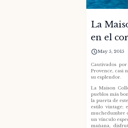
La Maiso
en el co
May 5, 2015
Cautivados por 
Provence, casi 
su esplendor.
La Maison Coll
pueblos más bon
la puerta de est
estilo vintage;
muchedumbre de 
un vínculo espec
mañana, disfru