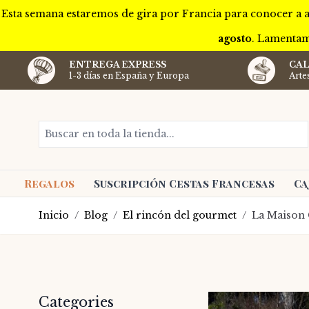
Esta semana estaremos de gira por Francia para conocer a a
agosto
. Lamentam
ENTREGA EXPRESS
CAL
1-3 días en España y Europa
Arte
Ir al contenido
Buscar en toda la tienda...
Regalos
Suscripción Cestas Francesas
Ca
Inicio
/
Blog
/
El rincón del gourmet
/
La Maison 
Barra lateral
Categories