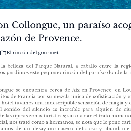
n Collongue, un paraíso acog
razón de Provence.
El rincón del gourmet
la belleza del Parque Natural, a caballo entre la re
nos perdimos este pequeño rincón del paraíso donde la n
ongue se encuentra cerca de Aix-en-Provence, en Lo
itos de Francia por su mezcla única de sofisticación y
e hotel tuvimos una indescriptible sensación de magia y 
 el sonido del silencio es increíble para alguien de ciu
las típicas zonas turísticas; sin olvidar el trato human
ial, nos trató como a hermanos, se nota que le pone cariñ
tamos de un desayuno casero delicioso y abundante 