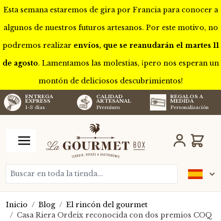
Esta semana estaremos de gira por Francia para conocer a
algunos de nuestros futuros artesanos. Por este motivo, no
podremos realizar
envíos, que se reanudarán el martes 11
de agosto
. Lamentamos las molestias, ¡pero nos esperan un
montón de deliciosos descubrimientos!
CALIDAD
REGALOS A
ENTREGA
ARTESANAL
MEDIDA
EXPRESS
Premium
Personalización
1-3 días
Ir al contenido
Carro
Buscar en toda la tienda...
Inicio
/
Blog
/
El rincón del gourmet
/
Casa Riera Ordeix reconocida con dos premios COQ