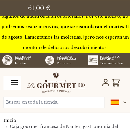
Esta semana estaremos de gira por Francia para conocer a
61,00 €
algunos de nuestros futuros artesanos. Por este motivo, no
podremos realizar
envíos, que se reanudarán el martes 11
de agosto
. Lamentamos las molestias, ¡pero nos esperan un
montón de deliciosos descubrimientos!
CALIDAD
REGALOS A
ENTREGA
ARTESANAL
MEDIDA
EXPRESS
Premium
Personalización
1-3 días
Ir al contenido
Carro
Buscar en toda la tienda...
Inicio
/
Caja gourmet francesa de Nantes, gastronomía del