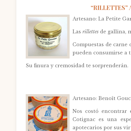
“RILLETTES” 
Artesano: La Petite Ga
Las
rillettes
de gallina, 
Compuestas de carne de
pueden consumirse a te
Su finura y cremosidad te sorprenderán.
Artesano: Benoît Gouch
Nos costó encontrar 
Cotignac es una esp
apotecarios por sus vi