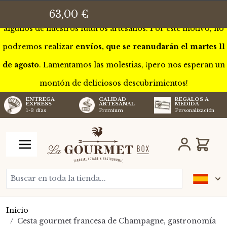
Esta semana estaremos de gira por Francia para conocer a
63,00 €
algunos de nuestros futuros artesanos. Por este motivo, no
podremos realizar
envíos, que se reanudarán el martes 11
de agosto
. Lamentamos las molestias, ¡pero nos esperan un
montón de deliciosos descubrimientos!
CALIDAD
REGALOS A
ENTREGA
ARTESANAL
MEDIDA
EXPRESS
Premium
Personalización
1-3 días
Ir al contenido
Carro
Buscar en toda la tienda...
Inicio
/
Cesta gourmet francesa de Champagne, gastronomía