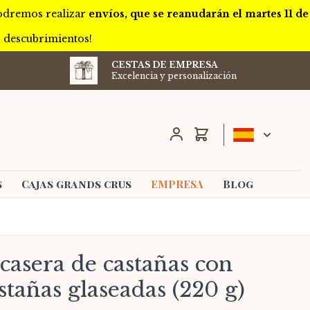
podremos realizar
envíos, que se reanudarán el martes 11 de
s descubrimientos!
CESTAS DE EMPRESA
Excelencia y personalización
Carro
s
Cajas grands crus
EMPRESA
Blog
asera de castañas con
stañas glaseadas (220 g)