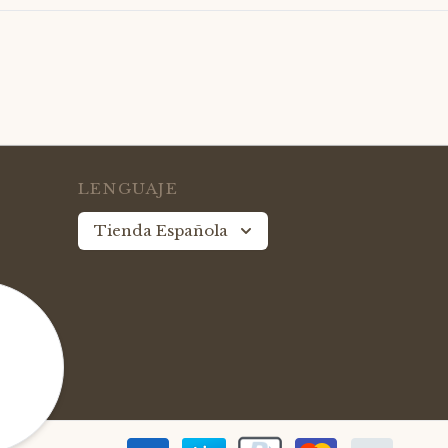
LENGUAJE
Tienda Española
le
idad