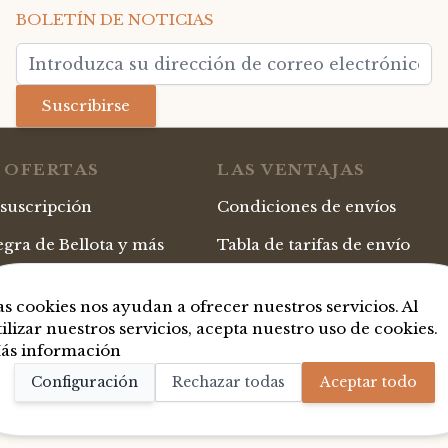
BOLETÍN DE NOTICIAS
Dirección de email
Suscribirse
 OFERTAS
LAS VENTAJAS
 suscripción
Condiciones de envíos
gra de Bellota y más
Tabla de tarifas de envío
ourmet
Pago seguro
as cookies nos ayudan a ofrecer nuestros servicios. Al
iginales
Cheques-regalo personalizab
tilizar nuestros servicios, acepta nuestro uso de cookies.
ás información
Regalos empresa & lotes Nav
Configuración
Rechazar todas
Aceptar todo