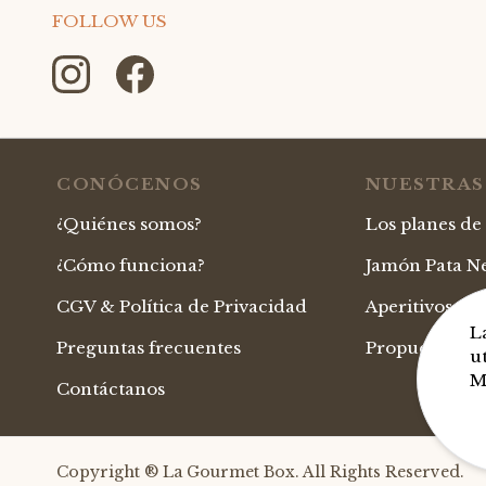
FOLLOW US
CONÓCENOS
NUESTRAS
¿Quiénes somos?
Los planes de
¿Cómo funciona?
Jamón Pata Ne
CGV & Política de Privacidad
Aperitivos G
L
Preguntas frecuentes
Propuestas or
u
M
Contáctanos
Copyright ® La Gourmet Box. All Rights Reserved.