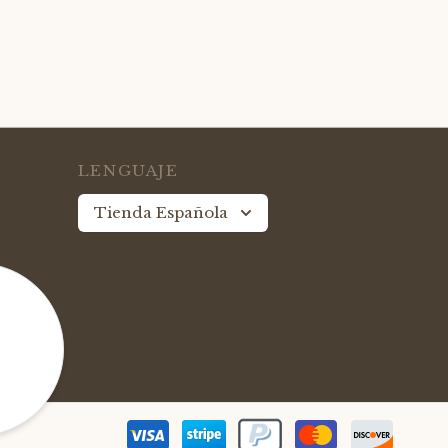
LENGUAJE
Tienda Española
le
idad