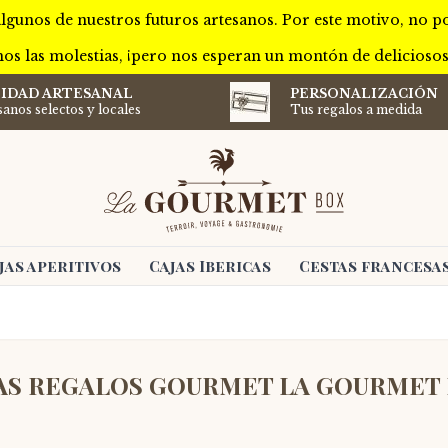
lgunos de nuestros futuros artesanos. Por este motivo, no 
os las molestias, ¡pero nos esperan un montón de delicioso
IDAD ARTESANAL
PERSONALIZACIÓN
sanos selectos y locales
Tus regalos a medida
jas aperitivos
Cajas Ibericas
Cestas francesa
AS REGALOS GOURMET LA GOURMET