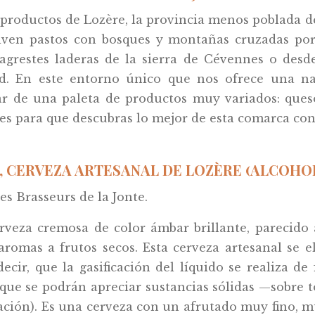
roductos de Lozère, la provincia menos poblada de
viven pastos con bosques y montañas cruzadas por
agrestes laderas de la sierra de Cévennes o desd
ad. En este entorno único que nos ofrece una n
r de una paleta de productos muy variados: quesos,
es para que descubras lo mejor de esta comarca con
, CERVEZA ARTESANAL DE LOZÈRE (ALCOHOL 5
es Brasseurs de la Jonte.
veza cremosa de color ámbar brillante, parecido 
aromas a frutos secos. Esta cerveza artesanal se e
 decir, que la gasificación del líquido se realiza 
l que se podrán apreciar sustancias sólidas —sobre
tación). Es una cerveza con un afrutado muy fino, 