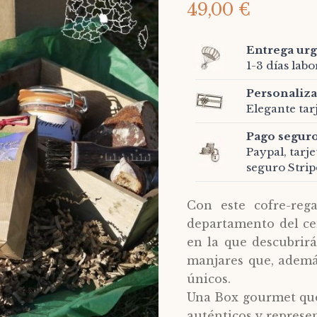
49,00 €
Entrega ur
1-3 días lab
Personaliza
Elegante tar
Pago segur
Paypal, tarj
seguro Strip
Con este cofre-re
departamento del ce
en la que descubrirá
manjares que, ademá
únicos.
Una Box gourmet que
auténticos y represe