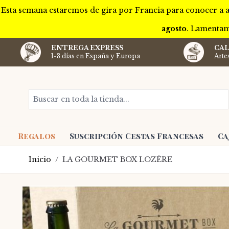
Esta semana estaremos de gira por Francia para conocer a a
agosto
. Lamentam
ENTREGA EXPRESS
CAL
1-3 días en España y Europa
Arte
Ir al contenido
Buscar en toda la tienda...
Regalos
Suscripción Cestas Francesas
Ca
Inicio
/
LA GOURMET BOX LOZÈRE