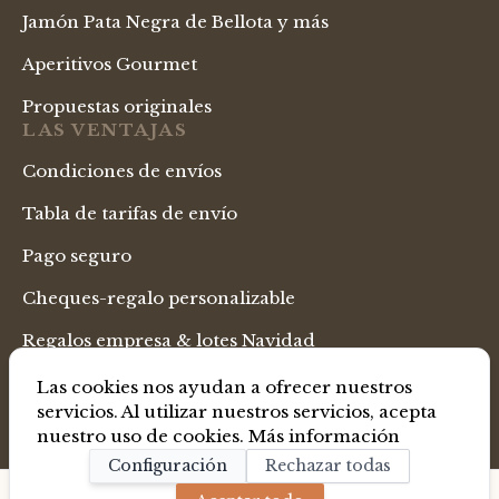
Jamón Pata Negra de Bellota y más
Aperitivos Gourmet
Propuestas originales
LAS VENTAJAS
Condiciones de envíos
Tabla de tarifas de envío
Pago seguro
Cheques-regalo personalizable
Regalos empresa & lotes Navidad
LENGUAJE
Las cookies nos ayudan a ofrecer nuestros
Tienda Española
servicios. Al utilizar nuestros servicios, acepta
nuestro uso de cookies.
Más información
Configuración
Rechazar todas
Copyright ® La Gourmet Box. All Rights Reserved.