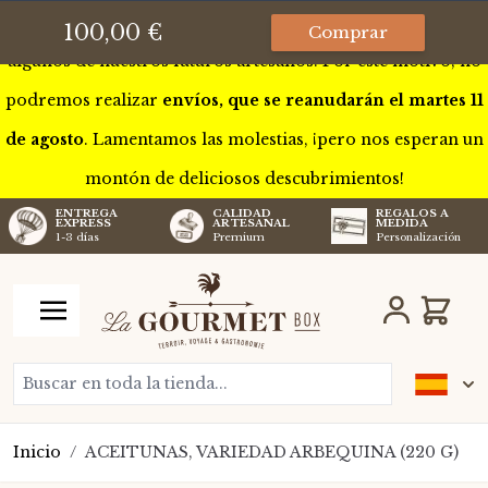
Esta semana estaremos de gira por Francia para conocer a
100,00 €
Comprar
algunos de nuestros futuros artesanos. Por este motivo, no
podremos realizar
envíos, que se reanudarán el martes 11
de agosto
. Lamentamos las molestias, ¡pero nos esperan un
montón de deliciosos descubrimientos!
CALIDAD
REGALOS A
ENTREGA
ARTESANAL
MEDIDA
EXPRESS
Premium
Personalización
1-3 días
Ir al contenido
Carro
Buscar en toda la tienda...
Inicio
/
ACEITUNAS, VARIEDAD ARBEQUINA (220 G)