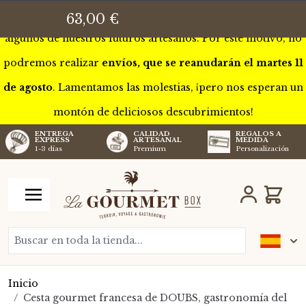
Esta semana estaremos de gira por Francia para conocer a
63,00 €
algunos de nuestros futuros artesanos. Por este motivo, no
podremos realizar
envíos, que se reanudarán el martes 11
de agosto
. Lamentamos las molestias, ¡pero nos esperan un
montón de deliciosos descubrimientos!
CALIDAD
REGALOS A
ENTREGA
ARTESANAL
MEDIDA
EXPRESS
Premium
Personalización
1-3 días
Ir al contenido
Carro
Buscar en toda la tienda...
Inicio
/
Cesta gourmet francesa de DOUBS, gastronomía del