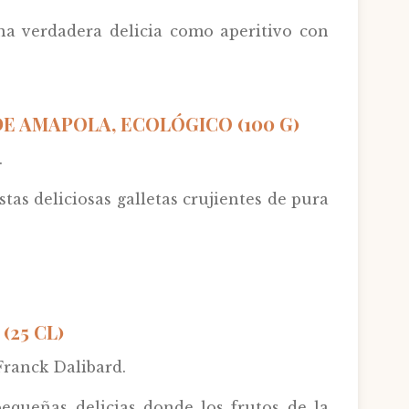
na verdadera delicia como aperitivo con
E AMAPOLA, ECOLÓGICO (100 G)
.
tas deliciosas galletas crujientes de pura
25 CL)
Franck Dalibard.
equeñas delicias donde los frutos de la