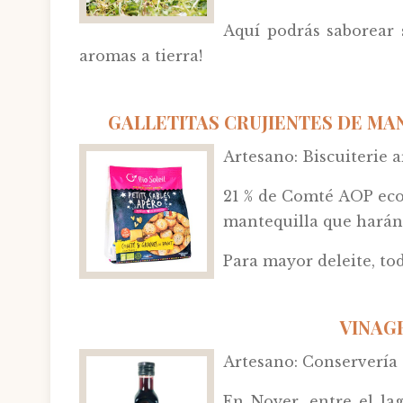
Aquí podrás saborear 
aromas a tierra!
GALLETITAS CRUJIENTES DE MA
Artesano: Biscuiterie ar
21 % de Comté AOP ecoló
mantequilla que harán l
Para mayor deleite, tod
VINAG
Artesano: Conservería 
En Noyer, entre el la