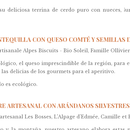
su deliciosa terrina de cerdo puro con nueces, ¡u
NTEQUILLA CON QUESO COMTÉ Y SEMILLAS D
tisanale Alpes Biscuits - Bio Soleil, Famille Ollivier
gico, el queso imprescindible de la región, para es
as delicias de los gourmets para el aperitivo.
o es ecológico.
RE ARTESANAL CON ARÁNDANOS SILVESTRES (
artesanal Les Bosses, L'Alpage d'Edmée, Camille et 
go y la montaña, nuestro artesano elabora estas p