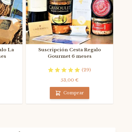
alo La
Suscripción Cesta Regalo
Cesta
ses
Gourmet 6 meses
g
(29)
53,00 €
Comprar