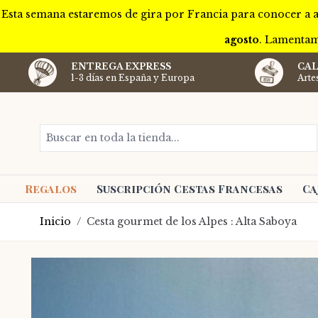
Esta semana estaremos de gira por Francia para conocer a a
agosto
. Lamentam
ENTREGA EXPRESS
CAL
1-3 días en España y Europa
Arte
Ir al contenido
Buscar en toda la tienda...
Regalos
Suscripción Cestas Francesas
Ca
Inicio
/
Cesta gourmet de los Alpes : Alta Saboya