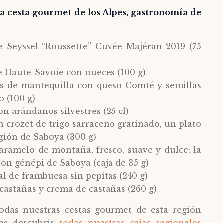
a cesta gourmet de los Alpes, gastronomía de
e Seyssel “Roussette” Cuvée Majéran 2019 (75
de Haute-Savoie con nueces (100 g)
tes de mantequilla con queso Comté y semillas
o (100 g)
on arándanos silvestres (25 cl)
un crozet de trigo sarraceno gratinado, un plato
egión de Saboya (300 g)
caramelo de montaña, fresco, suave y dulce: la
 con génépi de Saboya (caja de 35 g)
l de frambuesa sin pepitas (240 g)
 castañas y crema de castañas (260 g)
das nuestras cestas gourmet de esta región
es descubrir
todas nuestras cajas regionales