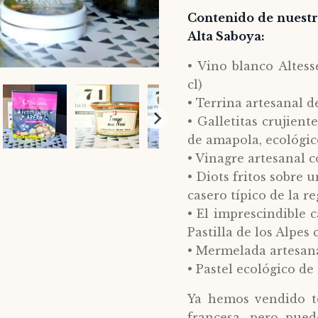
Contenido de nuestr
Alta Saboya:
• Vino blanco Altess
cl)
• Terrina artesanal 
• Galletitas crujien
de amapola, ecológic
• Vinagre artesanal c
• Diots fritos sobre 
casero típico de la r
• El imprescindible 
Pastilla de los Alpes
• Mermelada artesana
• Pastel ecológico de
Ya hemos vendido to
francesa, pero pued