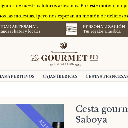
lgunos de nuestros futuros artesanos. Por este motivo, no 
os las molestias, ¡pero nos esperan un montón de delicioso
IDAD ARTESANAL
PERSONALIZACIÓN
sanos selectos y locales
Tus regalos a medida
jas aperitivos
Cajas Ibericas
Cestas francesa
Cesta gourme
Saboya
ALPES