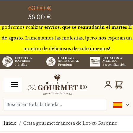
Esta semana estaremos de gira por Francia para conocer a
63,00 €
56,00 €
algunos de nuestros futuros artesanos. Por este motivo, no
podremos realizar
envíos, que se reanudarán el martes 11
de agosto
. Lamentamos las molestias, ¡pero nos esperan un
montón de deliciosos descubrimientos!
CALIDAD
REGALOS A
ENTREGA
ARTESANAL
MEDIDA
EXPRESS
Premium
Personalización
1-3 días
Ir al contenido
Carro
Buscar en toda la tienda...
Inicio
/
Cesta gourmet francesa de Lot-et-Garonne