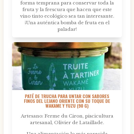
forma temprana para conservar toda la
fruta y la frescura que hacen que este
vino tinto ecológico sea tan interesante.
¡Una auténtica bomba de fruta en el
paladar!
PATÉ DE TRUCHA PARA UNTAR CON SABORES
FINOS DEL LEJANO ORIENTE CON SU TOQUE DE
WAKAME Y YUZU (90 G)
Artesano: Ferme du Ciron, piscicultura
artesanal, Olivier de Lataillade.
Una alimentación lo más parecida