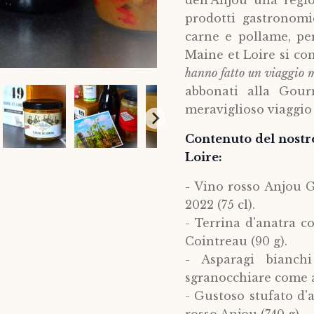
dell'Anjou una regi
prodotti gastronomic
carne e pollame, per
Maine et Loire si co
hanno fatto un viaggio 
abbonati alla Gou
meraviglioso viaggio
Contenuto del nostr
Loire:
- Vino rosso Anjou G
2022 (75 cl).
- Terrina d'anatra c
Cointreau (90 g).
- Asparagi bianchi
sgranocchiare come ap
- Gustoso stufato d'