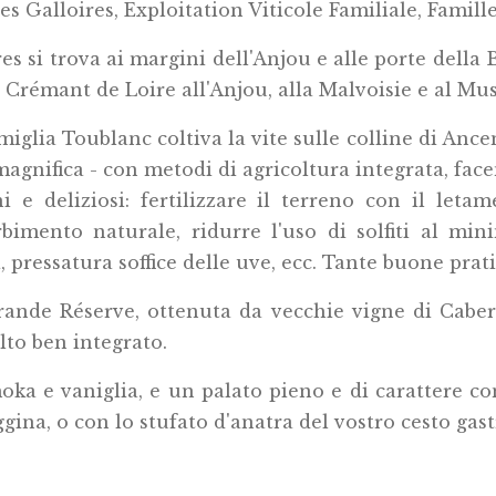
s Galloires, Exploitation Viticole Familiale, Famill
es si trova ai margini dell'Anjou e alle porte della
l Crémant de Loire all'Anjou, alla Malvoisie e al Mu
miglia Toublanc coltiva la vite sulle colline di Ancen
 magnifica - con metodi di agricoltura integrata, fa
i e deliziosi: fertilizzare il terreno con il let
bimento naturale, ridurre l'uso di solfiti al min
pressatura soffice delle uve, ecc. Tante buone prati
nde Réserve, ottenuta da vecchie vigne di Caberne
lto ben integrato.
a e vaniglia, e un palato pieno e di carattere con
ggina, o con lo stufato d'anatra del vostro cesto ga