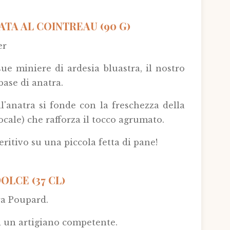
TA AL COINTREAU (90 G)
er
e miniere di ardesia bluastra, il nostro
base di anatra.
'anatra si fonde con la freschezza della
locale) che rafforza il tocco agrumato.
ritivo su una piccola fetta di pane!
OLCE (37 CL)
ra Poupard.
i un artigiano competente.