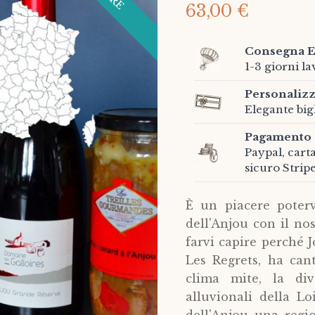
63,00 €
Consegna E
1-3 giorni la
Personalizz
Elegante bigl
Pagamento 
Paypal, cart
sicuro Strip
È un piacere poterv
dell'Anjou con il no
farvi capire perché 
Les Regrets, ha cant
clima mite, la div
alluvionali della Lo