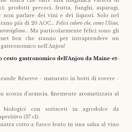
one unica che offre una magnifica varietà di
i: prodotti precoci, frutta, funghi, asparagi,
 non parlare dei vini e dei liquori. Solo nel
ntano più di 20 AOC...
Felici coloro che, come Ulisse,
meraviglioso
... Ma particolarmente felici sono gli
rmet box che stanno per intraprendere un
 gastronomico nell'Anjou!
o cesto gastronomico dell'Anjou da Maine-et-
rande Réserve - maturato in botti di rovere -
on scorza d'arancia, finemente aromatizzata al
 biologici con sottaceti in agrodolce da
eritivo (37 cl).
anatra cotto a fuoco lento in una salsa al vino