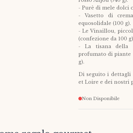
rosso Anjou (740 g).
- Purè di mele dolci c
- Vasetto di crem
equosolidale (100 g).
- Le Vinaillou, picc
(confezione da 100 g)
- La tisana della 
profumato di piante 
g).
Di seguito i dettagl
et Loire e dei nostri p
Non Disponibile