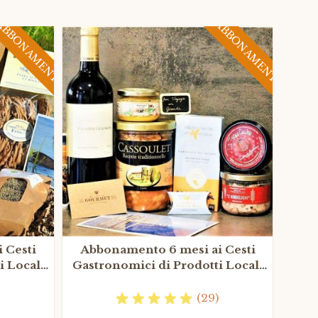
ABBONAMENTO
ABBONAMENTO
 Cesti
Abbonamento 6 mesi ai Cesti
Scato
i Locali
Gastronomici di Prodotti Locali
Francesi
(29)