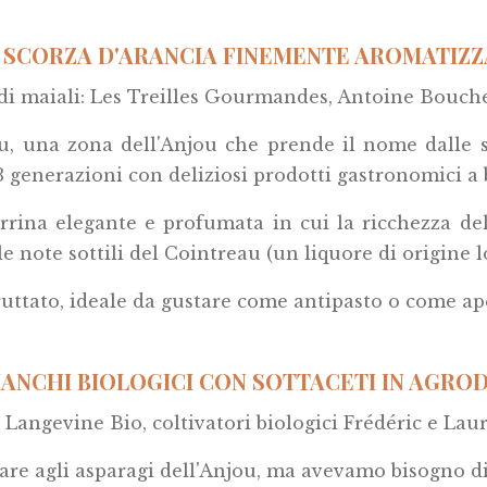
 SCORZA D'ARANCIA FINEMENTE AROMATIZZA
 di maiali: Les Treilles Gourmandes, Antoine Bouch
u, una zona dell'Anjou che prende il nome dalle su
 3 generazioni con deliziosi prodotti gastronomici a 
ina elegante e profumata in cui la ricchezza dell
le note sottili del Cointreau (un liquore di origine 
fruttato, ideale da gustare come antipasto o come ape
ANCHI BIOLOGICI CON SOTTACETI IN AGROD
 Langevine Bio, coltivatori biologici Frédéric e Lau
re agli asparagi dell'Anjou, ma avevamo bisogno d