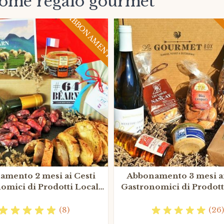
come regalo gourmet
ABBONAMENTO
mento 2 mesi ai Cesti
Abbonamento 3 mesi ai
omici di Prodotti Locali
Gastronomici di Prodott
Francesi
Francesi
(8)
(26)