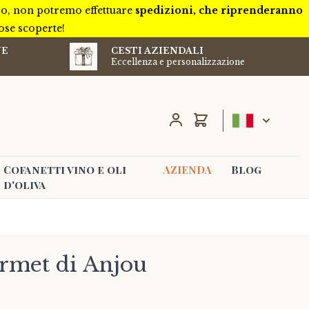
ivo, non potremo effettuare
spedizioni, che riprenderanno
iose scoperte!
NE
CESTI AZIENDALI
Eccellenza e personalizzazione
Carrello
Cofanetti vino e oli
AZIENDA
Blog
d'oliva
rmet di Anjou