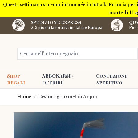
Questa settimana saremo in tournée in tutta la Francia per 
martedì 11 a
SPEDIZIONE EXPRESS
QUA
2-3 giorni lavorativi in Italia e Europa
Picco
Salta al contenuto
Cerca nell'intero negozio...
Shop
ABBONARSI /
Confezioni
regali
OFFRIRE
aperitivo
Home
/
Cestino gourmet di Anjou