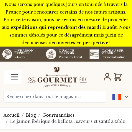
Nous serons pour quelques jours en tournée à travers la
France pour rencontrer certains de nos futurs artisans.
Pour cette raison, nous ne serons en mesure de procéder
aux
expéditions qui reprendront dès mardi 11 août
. Nous
sommes désolés pour ce désagrément mais plein de
déclicieuses découvertes en perspective !
LIVRAISON
QUALITÉ
CADEAU SUR
EXPRESS
TERROIR
MESURE
24-48h
Premium Local
Personnalisation
Aller au contenu
Chariot
Rechercher dans tout le magasin...
Accueil
/
Blog
/
Gourmandises
/
Le jamon ibérique de bellota : saveurs et santé à table