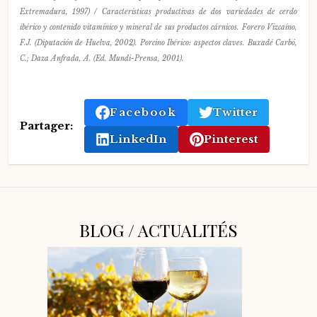
Extremadura, 1997) / Características productivas de dos variedades de cerdo
ibérico y contenido vitamínico y mineral de sus productos cárnicos. Forero Vizcaíno,
F.J. (Diputación de Huelva, 2002). Porcino Ibérico: aspectos claves. Buxadé Carbó,
C.; Daza Anfrada, A. (Ed. Mundi-Prensa, 2001).
Facebook
Twitter
Partager:
LinkedIn
Pinterest
BLOG / ACTUALITÉS