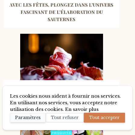
AVEC LES FÊTES, PLONGEZ DANS L'UNIVERS
FASCINANT DE L'ÉLABORATION DU
SAUTERNES
MAIS POURQUOI LE JAMBON IBÉRIQUE OU
PATA NEGRA DE BELLOTA EST-IL SI BON ?
Les cookies nous aident à fournir nos services.
En utilisant nos services, vous acceptez notre
utilisation des cookies.
En savoir plus
Paramètres
Tout refuser
Tout accepter