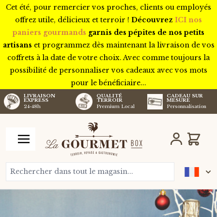
Cet été, pour remercier vos proches, clients ou employés
offrez utile, délicieux et terroir !
Découvrez
ICI nos
paniers gourmands
garnis des pépites de nos petits
artisans
et programmez dès maintenant la livraison de vos
coffrets à la date de votre choix. Avec comme toujours la
possibilité de personnaliser vos cadeaux avec vos mots
pour le bénéficiaire...
LIVRAISON
QUALITÉ
CADEAU SUR
EXPRESS
TERROIR
MESURE
24-48h
Premium Local
Personnalisation
Aller au contenu
Chariot
Rechercher dans tout le magasin...