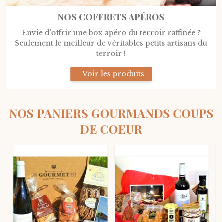
NOS COFFRETS APÉROS
Envie d'offrir une box apéro du terroir raffinée ?
Seulement le meilleur de véritables petits artisans du
terroir !
Voir les produits
NOS PANIERS GOURMANDS COUPS
DE COEUR
ABONNEMENT
P
A
A
E
G
R
A
T
N