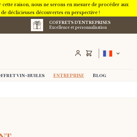
r cette raison, nous ne serons en mesure de procéder aux
e déclicieuses découvertes en perspective !
COFFRETS D'ENTREPRISES
Excellence et personnalisation
Chariot
ffret vin-huiles
ENTREPRISE
Blog
ENT