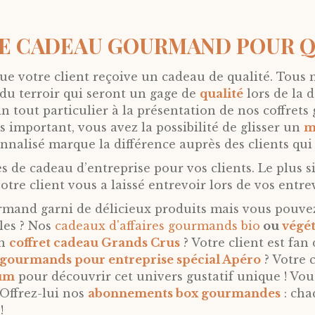
DE CADEAU GOURMAND POUR QU
 que votre client reçoive un cadeau de qualité. Tou
 du terroir qui seront un gage de
qualité
lors de la 
n tout particulier à la présentation de nos coffre
s important, vous avez la possibilité de glisser un
m
nalisé marque la différence auprès des clients qui 
ées de cadeau d’entreprise pour vos clients. Le plus
votre client vous a laissé entrevoir lors de vos entre
and garni de délicieux produits mais vous pouvez 
les ? Nos
cadeaux d'affaires gourmands bio
ou
végét
un
coffret cadeau Grands Crus
? Votre client est fa
s gourmands pour entreprise spécial Apéro
? Votre c
ium
pour découvrir cet univers gustatif unique ! Vous
 Offrez-lui nos
abonnements box gourmandes
: cha
!