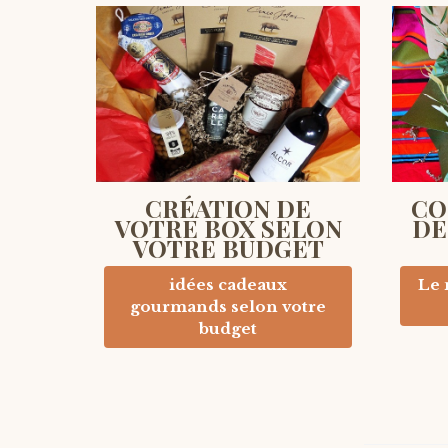
CRÉATION DE
CO
VOTRE BOX SELON
DE
VOTRE BUDGET
idées cadeaux
Le 
gourmands selon votre
budget