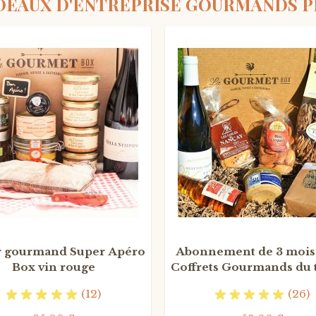
DEAUX D'ENTREPRISE GOURMANDS 
O
ABONNEMENT
r gourmand Super Apéro
Abonnement de 3 mois 
Box vin rouge
Coffrets Gourmands du 
(12)
(26)