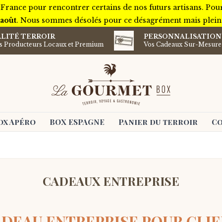
 France pour rencontrer certains de nos futurs artisans. Pou
 août
. Nous sommes désolés pour ce désagrément mais plein d
LITÉ TERROIR
PERSONNALISATION
ts Producteurs Locaux et Premium
Vos Cadeaux Sur-Mesure
ox Apéro
BOX ESPAGNE
Panier du terroir
Co
CADEAUX ENTREPRISE
DEAU ENTREPRISE POUR CLI