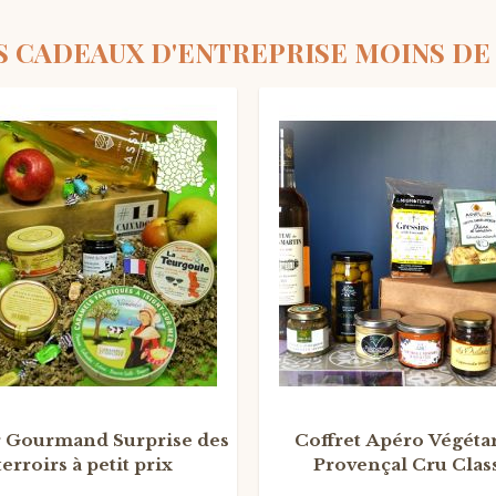
S CADEAUX D'ENTREPRISE MOINS DE 
PROVENCE
P
R
M
O
r Gourmand Surprise des
Coffret Apéro Végéta
terroirs à petit prix
Provençal Cru Clas