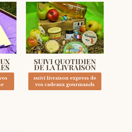
AUX
SUIVI QUOTIDIEN
ÉES
DE LA LIVRAISON
vos
suivi livraison express de
se
vos cadeaux gourmands