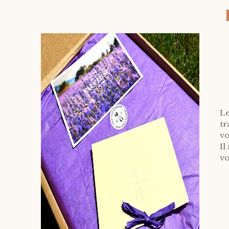
Le
tr
vo
Il
vo