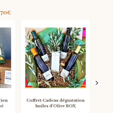
70€
VEG
H
U
I
L
E
'
O
L
I
V
E
D
rien
Coffret Cadeau dégustation
Panie
sé
huiles d'Olive BOX