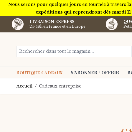
Nous serons pour quelques jours en tournée à travers la
expéditions qui reprendront dès mardi 11
LIVRAISON EXPRESS
QUA
24-48h en France et en Europe
Peti
Aller au contenu
Rechercher dans tout le magasin...
Boutique Cadeaux
S'ABONNER / OFFRIR
B
Accueil
/
Cadeaux entreprise
CA