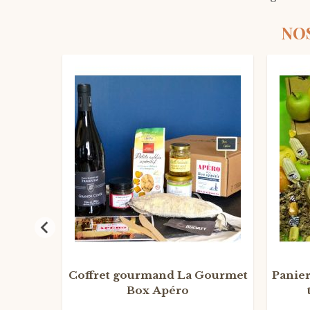
NO
APERO
O
!
Coffret gourmand La Gourmet
Panie
Box Apéro