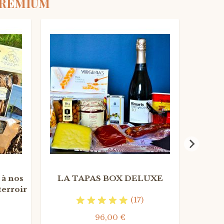
PREMIUM
TAPAS
CHAMP
à nos
LA TAPAS BOX DELUXE
Coff
terroir
Apér
(17)
96,00 €