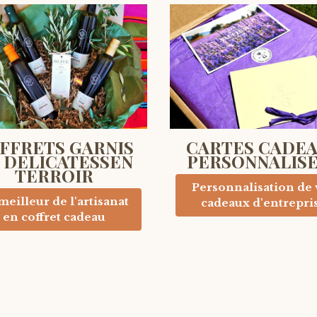
FFRETS GARNIS
CARTES CADE
 DELICATESSEN
PERSONNALIS
TERROIR
Personnalisation de 
meilleur de l'artisanat
cadeaux d'entrepri
en coffret cadeau