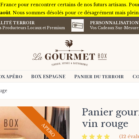
 France pour rencontrer certains de nos futurs artisans. Pou
 août
. Nous sommes désolés pour ce désagrément mais plein d
LITÉ TERROIR
PERSONNALISATION
ts Producteurs Locaux et Premium
Vos Cadeaux Sur-Mesure
ox Apéro
BOX ESPAGNE
Panier du terroir
Co
uge
Panier gou
vin rouge
APERO
(12 éval