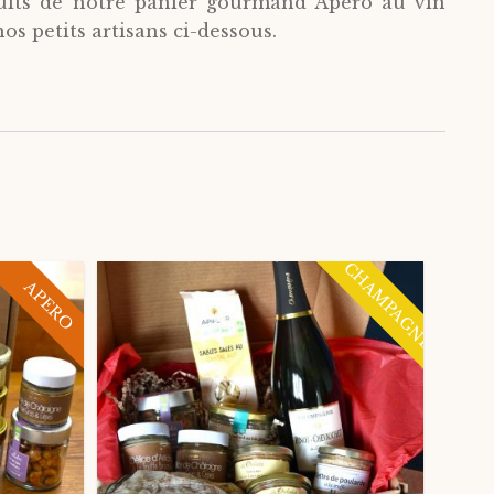
duits de notre panier gourmand Apéro au vin
s petits artisans ci-dessous.
CHAMPAGNE
APERO