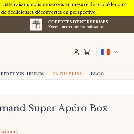
r cette raison, nous ne serons en mesure de procéder aux
e déclicieuses découvertes en perspective !
COFFRETS D'ENTREPRISES
Excellence et personnalisation
Chariot
ffret vin-huiles
ENTREPRISE
Blog
rmand Super Apéro Box
uations)