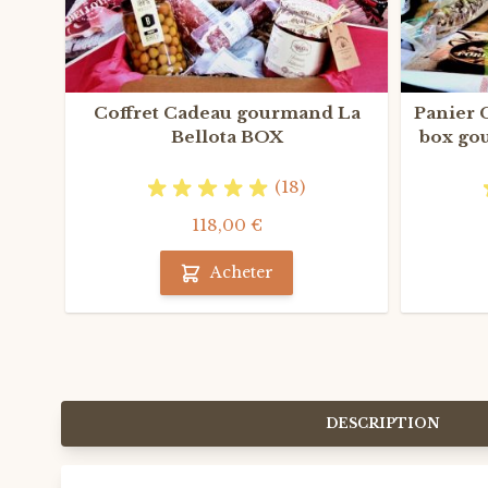
Coffret Cadeau gourmand La
Panier 
Bellota BOX
box go
(18)
118,00 €
Acheter
DESCRIPTION