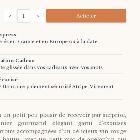
Quantité
Acheter
<
>
xpress
vrés en France et en Europe ou à la date
sation Cadeau
te glissée dans vos cadeaux avec vos mots
écurisé
e Bancaire paiement sécurisé Stripe, Virement
 un petit peu plaisir de recevoir par surprise,
nier gourmand élégant garni d'exquises
erroirs accompagnées d'un délicieux vin rouge
s battus, avec un petit mot de quelqu’un qui