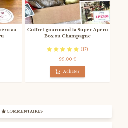
péro au
Coffret gourmand la Super Apéro
Cof
ru
Box au Champagne
Foie-
(17)
99,00 €
Acheter
COMMENTAIRES