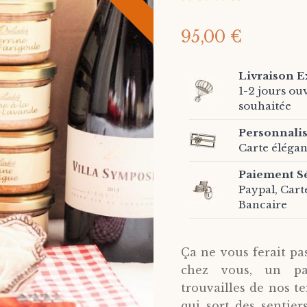
95,00 €
Livraison E
1-2 jours ou
souhaitée
Personnali
Carte élégan
Paiement S
Paypal, Cart
Bancaire
Ça ne vous ferait pas
chez vous, un pa
trouvailles de nos t
qui sort des sentier