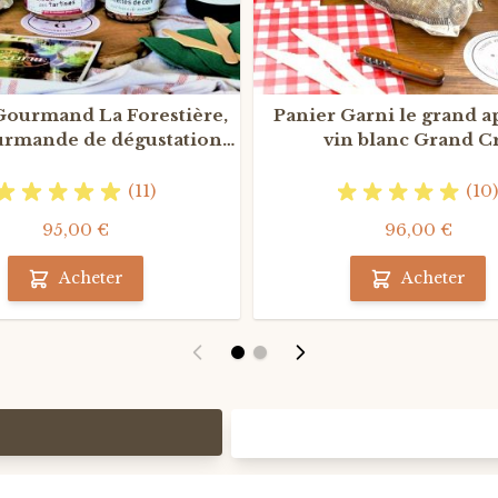
Gourmand La Forestière,
Panier Garni le grand a
urmande de dégustation
vin blanc Grand C
autour du Gibier
(11)
(10)
95,00 €
96,00 €
Acheter
Acheter