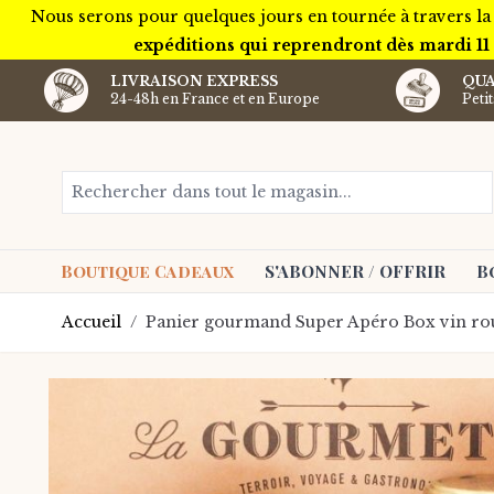
Nous serons pour quelques jours en tournée à travers la
expéditions qui reprendront dès mardi 11
LIVRAISON EXPRESS
QUA
24-48h en France et en Europe
Peti
Aller au contenu
Rechercher dans tout le magasin...
Boutique Cadeaux
S'ABONNER / OFFRIR
B
Accueil
/
Panier gourmand Super Apéro Box vin ro