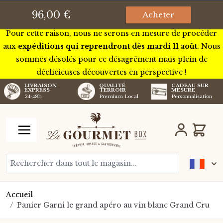
Nous serons pour quelques jours en tournée à travers la
96,00 €
Acheter
France pour rencontrer certains de nos futurs artisans.
Pour cette raison, nous ne serons en mesure de procéder
aux
expéditions qui reprendront dès mardi 11 août
. Nous
sommes désolés pour ce désagrément mais plein de
déclicieuses découvertes en perspective !
LIVRAISON
QUALITÉ
CADEAU SUR
EXPRESS
TERROIR
MESURE
24-48h
Premium Local
Personnalisation
Aller au contenu
Chariot
Rechercher dans tout le magasin...
Accueil
/
Panier Garni le grand apéro au vin blanc Grand Cru