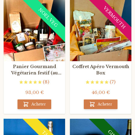
VERMOUTH
NOEL VEG
Panier Gourmand
Coffret Apéro Vermouth
Végétarien festif (au
Box
Champagne)
(8)
(7)
93,00 €
46,00 €
Acheter
Acheter