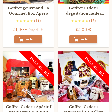
Coffret gourmand La
Coffret Cadeau
Gourmet Box Apéro
dégustation huiles
d'Olive BOX
(14)
(17)
51,00 €
55,00 €
65,00 €
Acheter
Acheter
PATA NEGRA
PATA NEGRA
Coffret Cadeau Apéritif
Coffret Cadeau