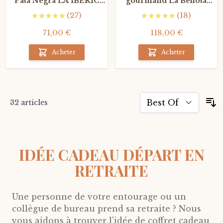
Pata Negra LA IBERIC
gourmand La Bellota
BOX
BOX
(27)
(18)
71,00 €
118,00 €
Acheter
Acheter
32
articles
T
IDÉE CADEAU DÉPART EN
RETRAITE
Une personne de votre entourage ou un
collègue de bureau prend sa retraite ? Nous
vous aidons à trouver l'idée de coffret cadeau