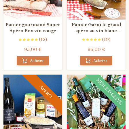
Panier gourmand Super
Panier Garni le grand
Apéro Box vin rouge
apéro au vin blanc
Grand Cru
(12)
(10)
95,00 €
96,00 €
Acheter
Acheter
HUILE D'OLIVE
APERO