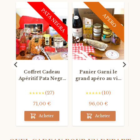
PATA NEGRA
APERO
Coffret Cadeau
Panier Garni le
Co
Apéritif Pata Negra
grand apéro au vin
L
LA IBERIC BOX
blanc Grand Cru
(27)
(10)
71,00 €
96,00 €
5
Acheter
Acheter