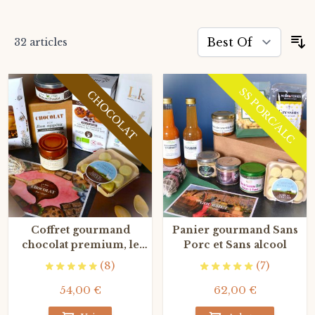
32
articles
T
SS PORC/ALC
CHOCOLAT
Coffret gourmand
Panier gourmand Sans
chocolat premium, le
Porc et Sans alcool
chocolat par les
(8)
(7)
meilleurs artisans
français
54,00 €
62,00 €