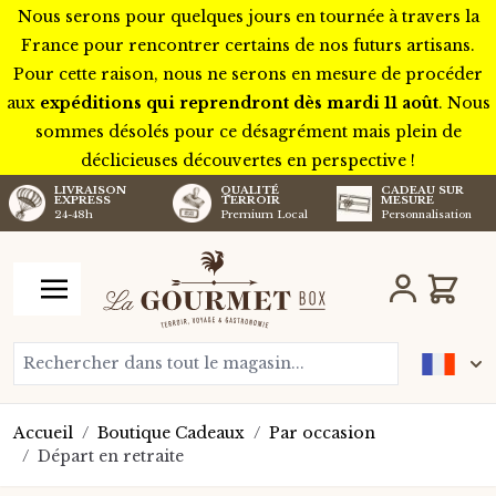
Nous serons pour quelques jours en tournée à travers la
France pour rencontrer certains de nos futurs artisans.
Pour cette raison, nous ne serons en mesure de procéder
aux
expéditions qui reprendront dès mardi 11 août
. Nous
sommes désolés pour ce désagrément mais plein de
déclicieuses découvertes en perspective !
LIVRAISON
QUALITÉ
CADEAU SUR
EXPRESS
TERROIR
MESURE
24-48h
Premium Local
Personnalisation
Aller au contenu
Chariot
Rechercher dans tout le magasin...
Accueil
/
Boutique Cadeaux
/
Par occasion
/
Départ en retraite