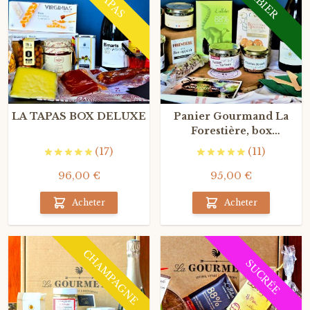
GIBIER
TAPAS
LA TAPAS BOX DELUXE
Panier Gourmand La
Forestière, box
gourmande de
(17)
(11)
dégustation autour du
Gibier
96,00 €
95,00 €
Acheter
Acheter
CHAMPAGNE
SUCRÉE