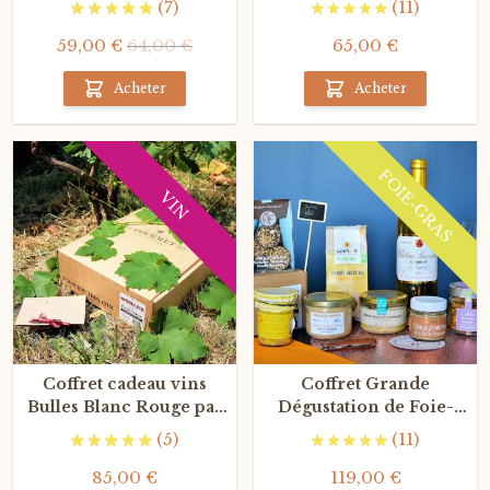
(7)
(11)
59,00 €
64,00 €
65,00 €
Acheter
Acheter
FOIE-GRAS
VIN
Coffret cadeau vins
Coffret Grande
Bulles Blanc Rouge par
Dégustation de Foie-
La Gourmet Box
Gras artisanaux et
(5)
(11)
Sauternes
85,00 €
119,00 €