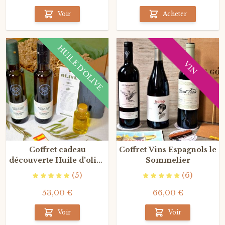
Voir
Acheter
HUILE D'OLIVE
VIN
Coffret cadeau
Coffret Vins Espagnols le
découverte Huile d'olive
Sommelier
Box TRÈS-OR
(5)
(6)
53,00 €
66,00 €
Voir
Voir