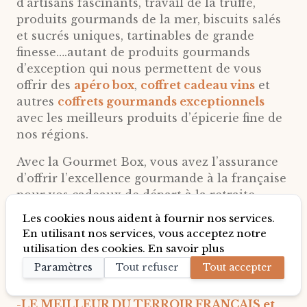
d’artisans fascinants, travail de la truffe,
produits gourmands de la mer, biscuits salés
et sucrés uniques, tartinables de grande
finesse….autant de produits gourmands
d’exception qui nous permettent de vous
offrir des
apéro box
,
coffret cadeau vins
et
autres
coffrets gourmands exceptionnels
avec les meilleurs produits d’épicerie fine de
nos régions.
Avec la Gourmet Box, vous avez l’assurance
d’offrir l’excellence gourmande à la française
pour vos cadeaux de départ à la retraite.
Les cookies nous aident à fournir nos services.
En utilisant nos services, vous acceptez notre
POINTS FORTS LA GOURMET
utilisation des cookies.
En savoir plus
BOX POUR VOS COFFRETS
CADEAUX RETRAITE
Paramètres
Tout refuser
Tout accepter
-
LE MEILLEUR DU TERROIR FRANÇAIS et