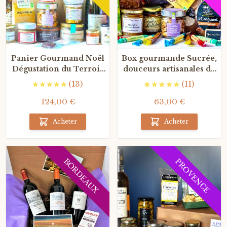
Panier Gourmand Noël
Box gourmande Sucrée,
Dégustation du Terroir
douceurs artisanales du
au Champagne
terroir
(13)
(11)
124,00 €
63,00 €
Acheter
Acheter
BORDEAUX
PROVENCE