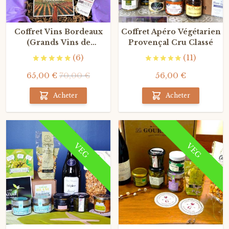
Coffret Vins Bordeaux
Coffret Apéro Végétarien
(Grands Vins de
Provençal Cru Classé
Bordeaux)
(6)
(11)
65,00 €
70,00 €
56,00 €
Acheter
Acheter
VEG
VEG