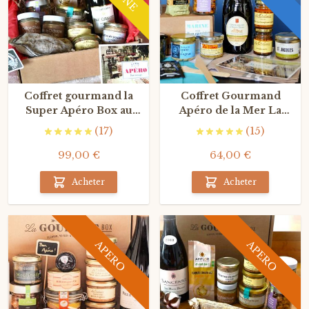
Coffret gourmand la
Coffret Gourmand
Super Apéro Box au
Apéro de la Mer La
Champagne
Gourmet Box Marine
(17)
(15)
99,00 €
64,00 €
Acheter
Acheter
APERO
APERO