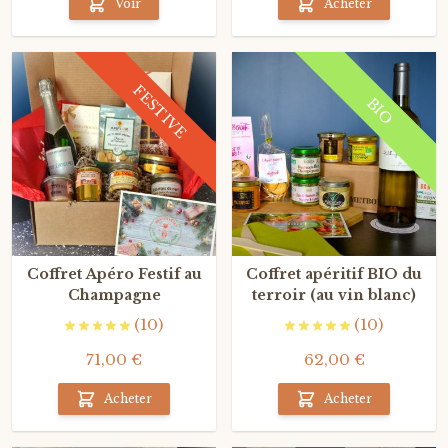
Voir
Acheter
FESTIVE
BIO
Coffret Apéro Festif au
Coffret apéritif BIO du
Champagne
terroir (au vin blanc)
(10)
(10)
71,00 €
62,00 €
Acheter
Acheter