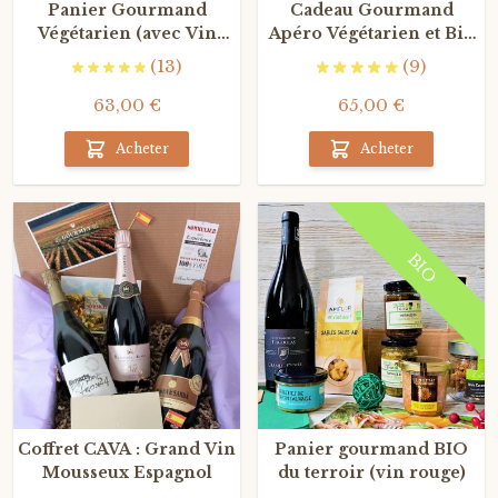
Panier Gourmand
Cadeau Gourmand
Végétarien (avec Vin
Apéro Végétarien et Bio
Blanc)
La Nature Box (au vin
(13)
(9)
Rouge)
63,00 €
65,00 €
Acheter
Acheter
BIO
Coffret CAVA : Grand Vin
Panier gourmand BIO
Mousseux Espagnol
du terroir (vin rouge)