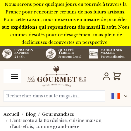
Nous serons pour quelques jours en tournée à travers la
France pour rencontrer certains de nos futurs artisans.
Pour cette raison, nous ne serons en mesure de procéder
aux
expéditions qui reprendront dès mardi 11 août
. Nous
sommes désolés pour ce désagrément mais plein de
déclicieuses découvertes en perspective !
LIVRAISON
QUALITÉ
CADEAU SUR
EXPRESS
TERROIR
MESURE
24-48h
Premium Local
Personnalisation
Aller au contenu
Chariot
Rechercher dans tout le magasin...
Accueil
/
Blog
/
Gourmandises
/
L'entrecôte à la Bordelaise, cuisine maison,
d'autrefois, comme grand-mère