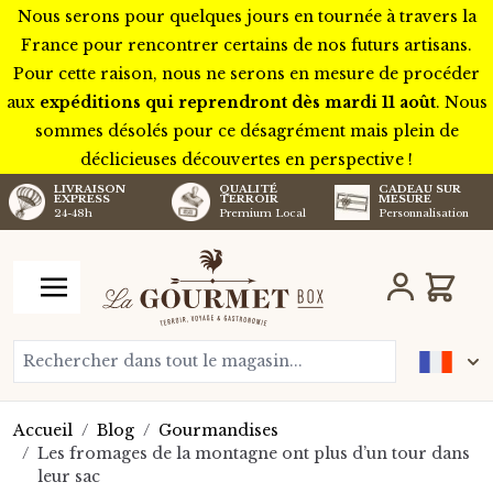
Nous serons pour quelques jours en tournée à travers la
France pour rencontrer certains de nos futurs artisans.
Pour cette raison, nous ne serons en mesure de procéder
aux
expéditions qui reprendront dès mardi 11 août
. Nous
sommes désolés pour ce désagrément mais plein de
déclicieuses découvertes en perspective !
LIVRAISON
QUALITÉ
CADEAU SUR
EXPRESS
TERROIR
MESURE
24-48h
Premium Local
Personnalisation
Aller au contenu
Chariot
Rechercher dans tout le magasin...
Accueil
/
Blog
/
Gourmandises
/
Les fromages de la montagne ont plus d’un tour dans
leur sac