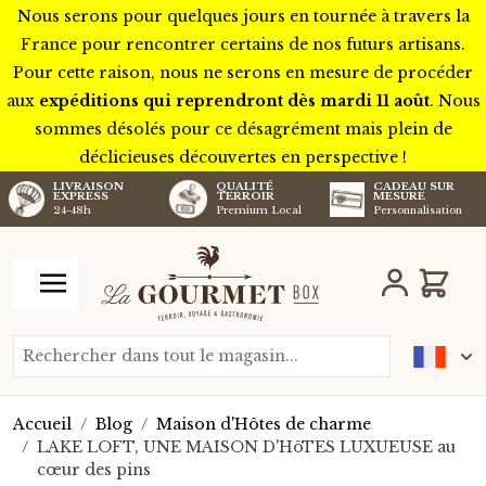
Nous serons pour quelques jours en tournée à travers la
France pour rencontrer certains de nos futurs artisans.
Pour cette raison, nous ne serons en mesure de procéder
aux
expéditions qui reprendront dès mardi 11 août
. Nous
sommes désolés pour ce désagrément mais plein de
déclicieuses découvertes en perspective !
LIVRAISON
QUALITÉ
CADEAU SUR
EXPRESS
TERROIR
MESURE
24-48h
Premium Local
Personnalisation
Aller au contenu
Chariot
Rechercher dans tout le magasin...
Accueil
/
Blog
/
Maison d'Hôtes de charme
/
LAKE LOFT, UNE MAISON D'HôTES LUXUEUSE au
cœur des pins