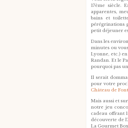
17ème siècle. 
apparentes, meub
bains et toile
pérégrinations 
petit déjeuner es
Dans les environ
minutes ou vous 
Lyonne, etc.) en
Randan. Et le Pa
pourquoi pas une
Il serait domma
pour votre proch
Château de Font
Mais aussi et su
notre jeu conco
cadeau offrant 
découverte de l'A
La Gourmet Box