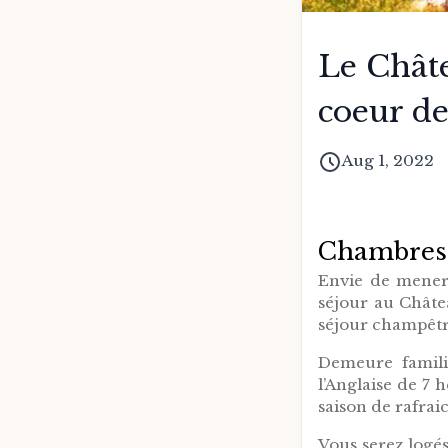
Le Chât
coeur de 
Aug 1, 2022
Chambres d
Envie de mener 
séjour au Châte
séjour champêtr
Demeure famili
l’Anglaise de 7 
saison de rafrai
Vous serez logé