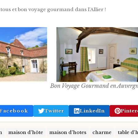
tous et bon voyage gourmand dans l'Allier !
Bon Voyage Gourmand en Auvergn
Facebook
Twitter
LinkedIn
Pinter
n
maison d'hôte
maison d'hotes
charme
table d'