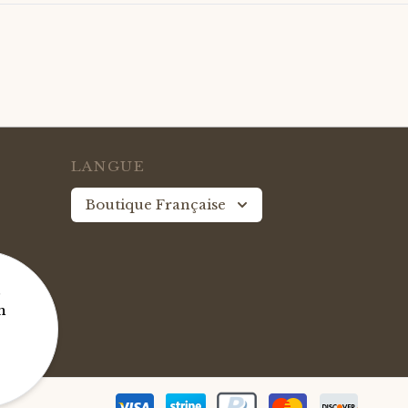
LANGUE
Boutique Française
ble
n
eprises