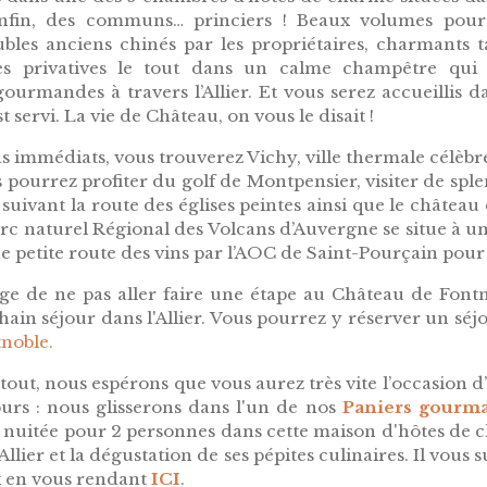
Enfin, des communs… princiers ! Beaux volumes pour 
les anciens chinés par les propriétaires, charmants tab
ttes privatives le tout dans un calme champêtre qu
gourmandes à travers l’Allier. Et vous serez accueillis 
t servi. La vie de Château, on vous le disait !
s immédiats, vous trouverez Vichy, ville thermale célèbre
pourrez profiter du golf de Montpensier, visiter de spl
 suivant la route des églises peintes ainsi que le châtea
rc naturel Régional des Volcans d’Auvergne se situe à u
 petite route des vins par l’AOC de Saint-Pourçain pour
ge de ne pas aller faire une étape au Château de Font
ain séjour dans l'Allier. Vous pourrez y réserver un séj
noble.
rtout, nous espérons que vous aurez très vite l’occasion d’
urs : nous glisserons dans l'un de nos
Paniers gourman
1 nuitée pour 2 personnes dans cette maison d'hôtes de c
llier et la dégustation de ses pépites culinaires. Il vous
 en vous rendant
ICI
.