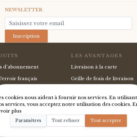
NEWSLETTER
Adresse mail
Inscription
DUITS
LES AVANTAGES
es d'abonnement
Livraison à la carte
erroir français
Grille de frais de livraison
s Jambon
Pata Negra Bellota
Paiement sécurisé
es cookies nous aident à fournir nos services. En utilisant
ro
Carte Cadeau personnalisa
os services, vous acceptez notre utilisation des cookies.
E
avoir plus
Coffrets d'affaires et d'entr
Paramètres
Tout refuser
Tout accepter