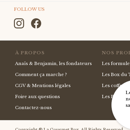
FOLLOW US
À PROPOS
NOS PRO
Anaïs & Benjamin, les fondateurs
Les formul
Comment ça marche ?
Les Box du T
CGV & Mentions légales
Les coffret
L
Foire aux questions
Les Box Apé
n
s
Contactez-nous
Copyright ® La Gourmet Box. All Rights Reserved.