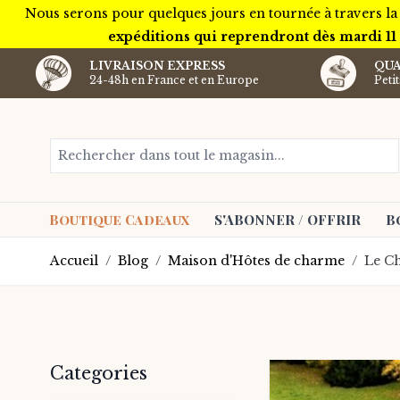
Nous serons pour quelques jours en tournée à travers la
expéditions qui reprendront dès mardi 11
LIVRAISON EXPRESS
QUA
24-48h en France et en Europe
Peti
Aller au contenu
Rechercher dans tout le magasin...
Boutique Cadeaux
S'ABONNER / OFFRIR
B
Accueil
/
Blog
/
Maison d'Hôtes de charme
/
Le Ch
Barre latérale
Categories