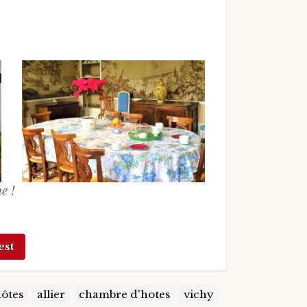
e !
est
hôtes
allier
chambre d'hotes
vichy