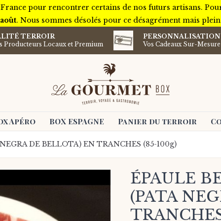
 France pour rencontrer certains de nos futurs artisans. Pou
 août
. Nous sommes désolés pour ce désagrément mais plein d
LITÉ TERROIR
PERSONNALISATION
ts Producteurs Locaux et Premium
Vos Cadeaux Sur-Mesure
ox Apéro
BOX ESPAGNE
Panier du terroir
Co
 NEGRA DE BELLOTA) EN TRANCHES (85-100g)
ÉPAULE BE
(PATA NEG
TRANCHES 