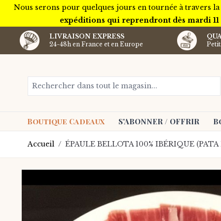
Nous serons pour quelques jours en tournée à travers la
expéditions qui reprendront dès mardi 11
LIVRAISON EXPRESS
QUA
24-48h en France et en Europe
Peti
Aller au contenu
Rechercher dans tout le magasin...
Boutique Cadeaux
S'ABONNER / OFFRIR
B
Accueil
/
ÉPAULE BELLOTA 100% IBÉRIQUE (PATA