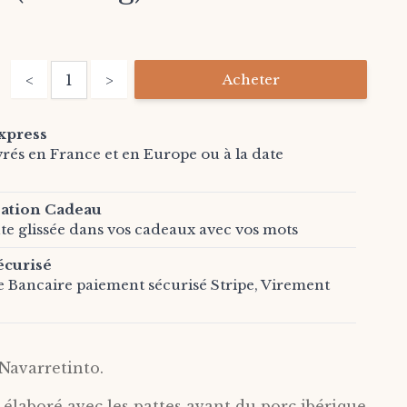
Quantité
Acheter
<
>
xpress
vrés en France et en Europe ou à la date
sation Cadeau
te glissée dans vos cadeaux avec vos mots
écurisé
e Bancaire paiement sécurisé Stripe, Virement
Navarretinto.
 élaboré avec les pattes avant du porc ibérique