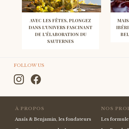
AVEC LES FÊTES, PLONGEZ
MAIS
DANS L'UNIVERS FASCINANT
IBÉR
DE L'ÉLABORATION DU
BEL
SAUTERNES
FOLLOW US
À PROPOS
NOS PRO
Anaïs & Benjamin, les fondateurs
Les formul