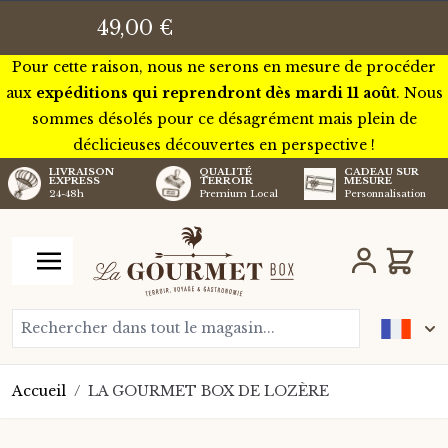
Nous serons pour quelques jours en tournée à travers la
49,00 €
France pour rencontrer certains de nos futurs artisans.
Pour cette raison, nous ne serons en mesure de procéder
aux
expéditions qui reprendront dès mardi 11 août
. Nous
sommes désolés pour ce désagrément mais plein de
déclicieuses découvertes en perspective !
LIVRAISON
QUALITÉ
CADEAU SUR
EXPRESS
TERROIR
MESURE
24-48h
Premium Local
Personnalisation
Aller au contenu
Chariot
Rechercher dans tout le magasin...
Accueil
/
LA GOURMET BOX DE LOZÈRE