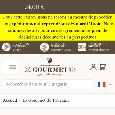
Nous serons pour quelques jours en tournée à travers la
54,00 €
France pour rencontrer certains de nos futurs artisans.
Pour cette raison, nous ne serons en mesure de procéder
aux
expéditions qui reprendront dès mardi 11 août
. Nous
sommes désolés pour ce désagrément mais plein de
déclicieuses découvertes en perspective !
LIVRAISON
QUALITÉ
CADEAU SUR
EXPRESS
TERROIR
MESURE
24-48h
Premium Local
Personnalisation
Aller au contenu
Chariot
Rechercher dans tout le magasin...
Accueil
/
La Gourmet de Touraine