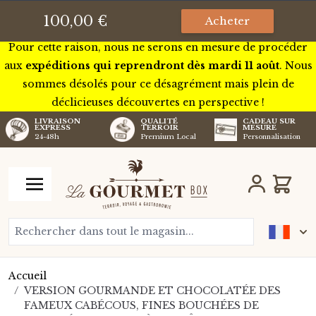
Nous serons pour quelques jours en tournée à travers la
100,00 €
Acheter
France pour rencontrer certains de nos futurs artisans.
Pour cette raison, nous ne serons en mesure de procéder
aux
expéditions qui reprendront dès mardi 11 août
. Nous
sommes désolés pour ce désagrément mais plein de
déclicieuses découvertes en perspective !
LIVRAISON
QUALITÉ
CADEAU SUR
EXPRESS
TERROIR
MESURE
24-48h
Premium Local
Personnalisation
Aller au contenu
Chariot
Rechercher dans tout le magasin...
Accueil
/
VERSION GOURMANDE ET CHOCOLATÉE DES
FAMEUX CABÉCOUS, FINES BOUCHÉES DE