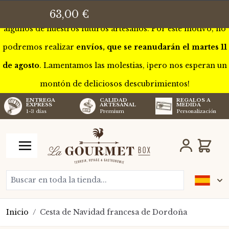
Esta semana estaremos de gira por Francia para conocer a
63,00 €
algunos de nuestros futuros artesanos. Por este motivo, no
podremos realizar
envíos, que se reanudarán el martes 11
de agosto
. Lamentamos las molestias, ¡pero nos esperan un
montón de deliciosos descubrimientos!
CALIDAD
REGALOS A
ENTREGA
ARTESANAL
MEDIDA
EXPRESS
Premium
Personalización
1-3 días
Ir al contenido
Carro
Buscar en toda la tienda...
Inicio
/
Cesta de Navidad francesa de Dordoña