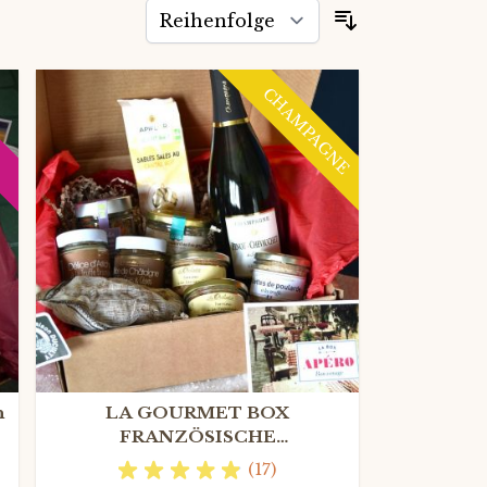
Sortieren nac
CHAMPAGNE
n
LA GOURMET BOX
FRANZÖSISCHE
HORSD'ŒUVRES DE LUXE mit
(17)
Champagne Grand Cru