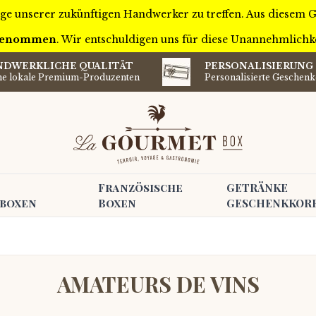
ige unserer zukünftigen Handwerker zu treffen. Aus diesem
ufgenommen
. Wir entschuldigen uns für diese Unannehmlichk
NDWERKLICHE QUALITÄT
PERSONALISIERUNG
ne lokale Premium-Produzenten
Personalisierte Geschenk
Französische
GETRÄNKE
boxen
Boxen
GESCHENKKOR
AMATEURS DE VINS