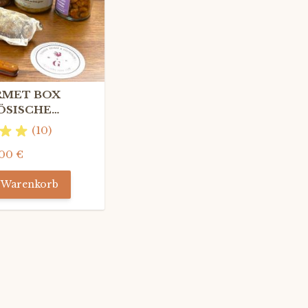
RMET BOX
ÖSISCHE
S DE LUXE mit
(10)
 Grand Cru
00 €
n Warenkorb