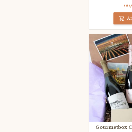
66,
An
Gourmetbox C