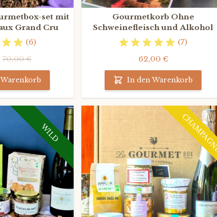
metbox-set mit
Gourmetkorb Ohne
aux Grand Cru
Schweinefleisch und Alkohol
(6)
(7)
€
70,00 €
62,00 €
n Warenkorb
In den Warenkorb
CHAMPAG
WILD