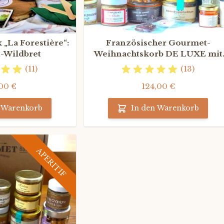
„La Forestière“:
Französischer Gourmet-
-Wildbret
Weihnachtskorb DE LUXE mit
Champagne
(11)
(13)
00 €
124,00 €
n Warenkorb
In den Warenkorb
APERITIF