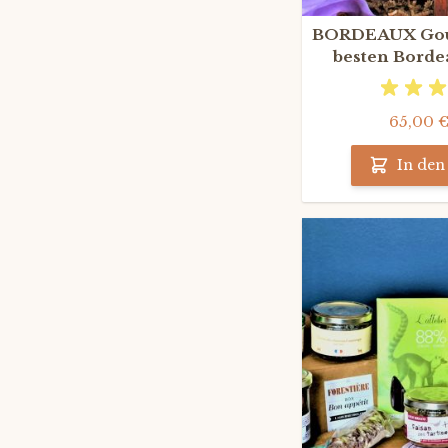
BORDEAUX Gour
besten Borde
65,00 
In de