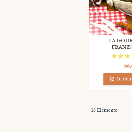
LA GOU
FRANZ
HORSD'ŒUVRE
Weißwein
96,
In de
13
Elemente