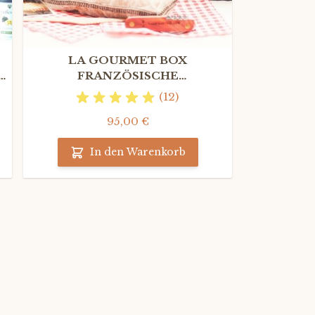
LA GOURMET BOX
FRANZÖSISCHE
HORSD'ŒUVRES DE LUXE mit
(12)
Rotwein Grand Cru
95,00 €
In den Warenkorb