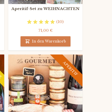
Aperitif-Set zu WEIHNACHTEN
(10)
71,00 €
In den Warenkorb
NE
APERITIF