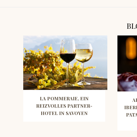
BL
LA POMMERAIE, EIN
A
REIZVOLLES PARTNER-
IBER
HOTEL IN SAVOYEN
PAT