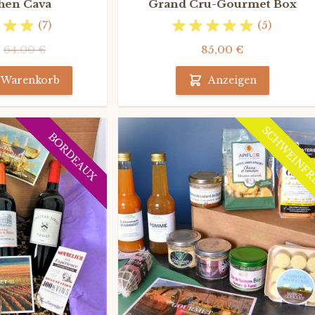
hen Cava
Grand Cru-Gourmet Box
(7)
(5)
€
64,00 €
85,00 €
n Warenkorb
Anzeigen
SCHWEINFR
BORDEAUX