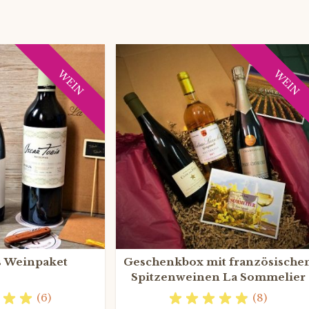
WEIN
WEIN
s Weinpaket
Geschenkbox mit französische
Spitzenweinen La Sommelier
(6)
(8)