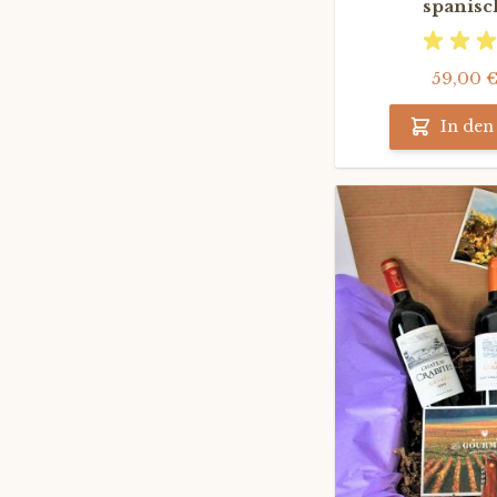
spanisc
59,00 
In de