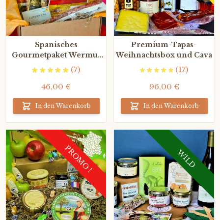
Spanisches
Premium-Tapas-
Gourmetpaket Wermut
Weihnachtsbox und Cava
und Tapas
(7)
(17)
46,00 €
96,00 €
In den Warenkorb
In den Warenkorb
PROMO !
WILD