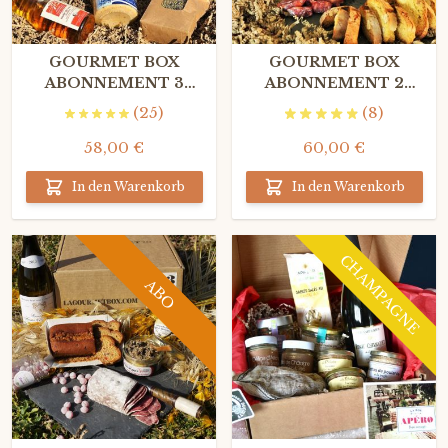
GOURMET BOX
GOURMET BOX
ABONNEMENT 3
ABONNEMENT 2
MONATE
MONATE
(25)
(8)
58,00 €
60,00 €
In den Warenkorb
In den Warenkorb
CHAMPAGNE
ABO