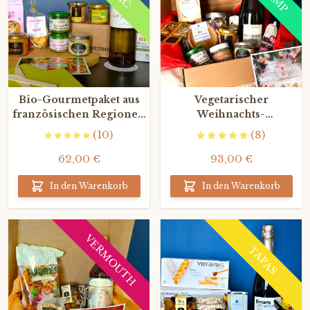
Bio-Gourmetpaket aus
Vegetarischer
französischen Regionen
Weihnachts-
(mit Weißwein)
Gourmetkorb (mit
(10)
(8)
Champagner Grand Cru)
62,00 €
93,00 €
In den Warenkorb
In den Warenkorb
VERMOUTH
TAPAS