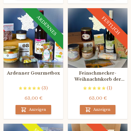
ARDENNES
FESTLICH
Ardenner Gourmetbox
Feinschmecker-
Weihnachtskorb der
elsässischen
(3)
(1)
gastronomie
63,00 €
63,00 €
Anzeigen
Anzeigen