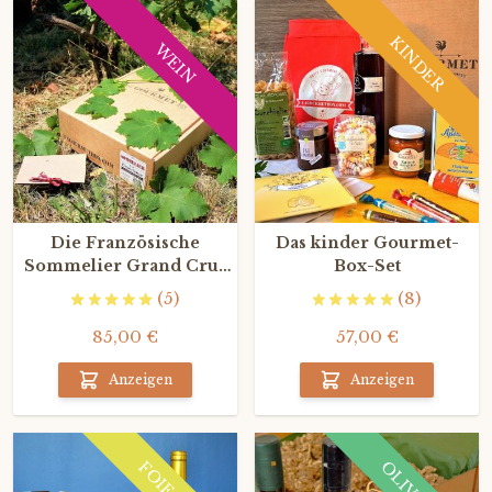
KINDER
WEIN
Die Französische
Das kinder Gourmet-
Sommelier Grand Cru-
Box-Set
Gourmet Box
(5)
(8)
85,00 €
57,00 €
Anzeigen
Anzeigen