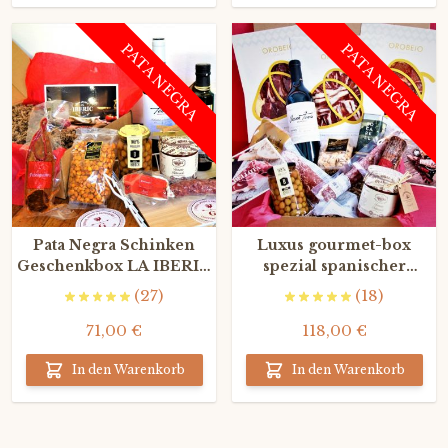
PATA NEGRA
PATA NEGRA
Pata Negra Schinken
Luxus gourmet-box
Geschenkbox LA IBERIC
spezial spanischer
BOX
schinken La Bellota Box
(27)
(18)
71,00 €
118,00 €
In den Warenkorb
In den Warenkorb