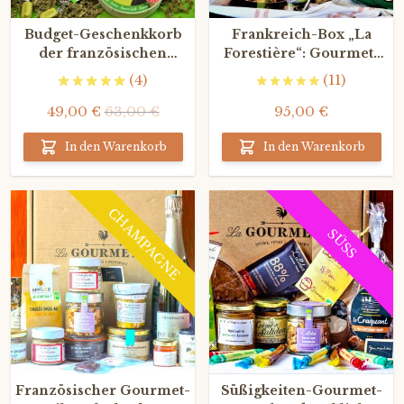
Budget-Geschenkkorb
Frankreich-Box „La
der französischen
Forestière“: Gourmet-
Terroirs
Wildbret
(4)
(11)
49,00 €
63,00 €
95,00 €
In den Warenkorb
In den Warenkorb
CHAMPAGNE
SÜSS
Französischer Gourmet-
Süßigkeiten-Gourmet-