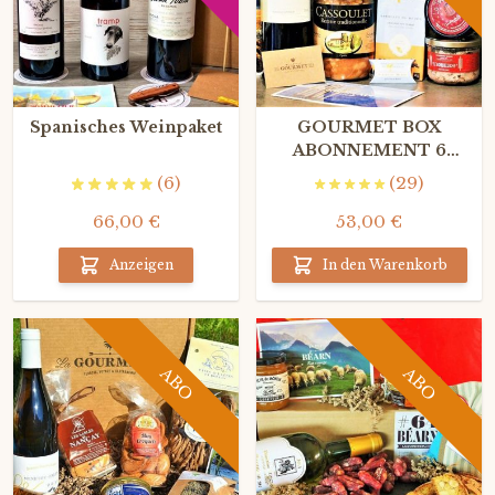
Spanisches Weinpaket
GOURMET BOX
ABONNEMENT 6
MONATE
(6)
(29)
66,00 €
53,00 €
Anzeigen
In den Warenkorb
ABO
ABO