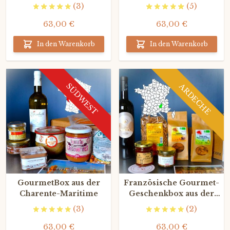
Calvados
dem Béarn
(3)
(5)
63,00 €
63,00 €
In den Warenkorb
In den Warenkorb
SÜDWEST
ARDECHE
GourmetBox aus der
Französische Gourmet-
Charente-Maritime
Geschenkbox aus der
Ardèche
(3)
(2)
63,00 €
63,00 €