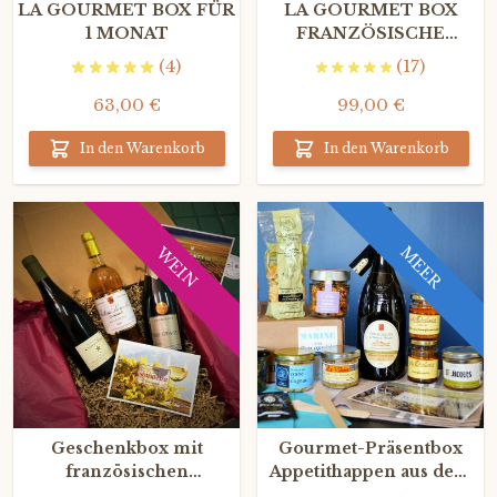
LA GOURMET BOX FÜR
LA GOURMET BOX
1 MONAT
FRANZÖSISCHE
HORSD'ŒUVRES DE
(4)
(17)
LUXE mit Champagne
Grand Cru
63,00 €
99,00 €
In den Warenkorb
In den Warenkorb
MEER
WEIN
Geschenkbox mit
Gourmet-Präsentbox
französischen
Appetithappen aus dem
Spitzenweinen La
Meer