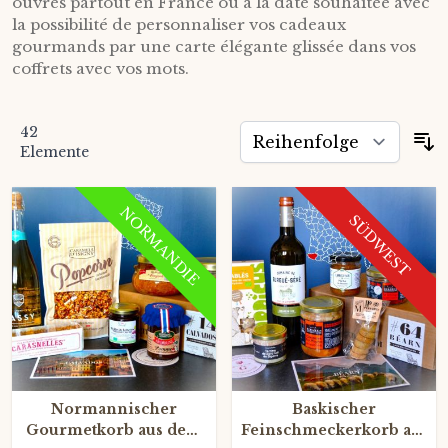
ouvrés partout en France ou à la date souhaitée avec
la possibilité de personnaliser vos cadeaux
gourmands par une carte élégante glissée dans vos
coffrets avec vos mots.
42
S
Elemente
NORMANDIE
SÜDWEST
Normannischer
Baskischer
Gourmetkorb aus dem
Feinschmeckerkorb aus