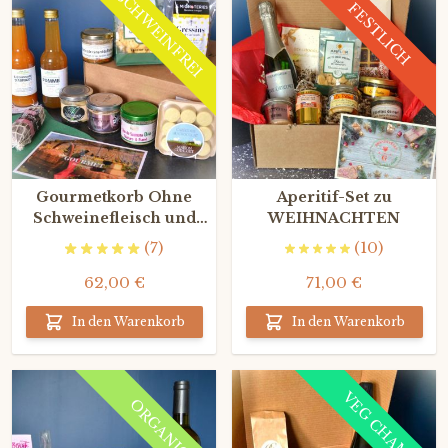
SCHWEINFREI
FESTLICH
Gourmetkorb Ohne
Aperitif-Set zu
Schweinefleisch und
WEIHNACHTEN
Alkohol
(7)
(10)
62,00 €
71,00 €
In den Warenkorb
In den Warenkorb
VEG CHAMP
ORGANIC