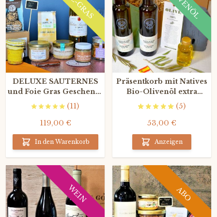
FOIE-GRAS
OLIVENÖL
DELUXE SAUTERNES
Präsentkorb mit Natives
und Foie Gras Geschenk-
Bio-Olivenöl extra
Boxen
vergin
(11)
(5)
119,00 €
53,00 €
In den Warenkorb
Anzeigen
WEIN
ABO