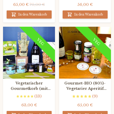
65,00 €
70,00 €
56,00 €
In den Warenkorb
In den Warenkorb
VEG
VEG
Vegetarischer
Gourmet-BIO (80%)-
Gourmetkorb (mit
Vegetarier Aperitif
Weißwein)
geschenkbox mit
(13)
(9)
Rotwein
63,00 €
65,00 €