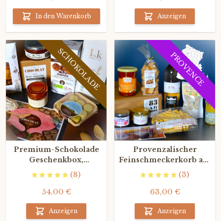
In den Warenkorb
Anzeigen
SCHOKOLADE
PROVENCE
Premium-Schokolade
Provenzalischer
Geschenkbox,
Feinschmeckerkorb aus
Schokolade von den
dem Var
(8)
(3)
besten französischen
Handwerkern
54,00 €
63,00 €
Anzeigen
Anzeigen