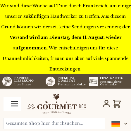
Wir sind diese Woche auf Tour durch Frankreich, um einige
unserer zukünftigen Handwerker zu treffen. Aus diesem
Grund können wir derzeit keine Sendungen versenden;
der
Versand wird am Dienstag, dem 11. August, wieder
aufgenommen
. Wir entschuldigen uns für diese
Unannehmlichkeiten, freuen uns aber auf viele spannende
Entdeckungen!
EXPRESS-
PREMIUM-
EINZIGARTIG
LIEFERUNG
QUALITÄT
Personalisierte
1 bis 3 tage
Premium produkte
Geschenke
Zum Inhalt springen
Wagen
Gesamten Shop hier durchsuchen...