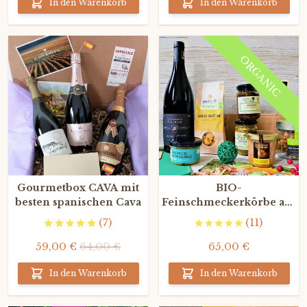
In den Warenkorb
In den Warenkorb
ORGANIC
Gourmetbox CAVA mit
BIO-
besten spanischen Cava
Feinschmeckerkörbe aus
der Franzosische Region
(7)
(11)
(mit Rotwein)
59,00 €
64,00 €
65,00 €
In den Warenkorb
In den Warenkorb