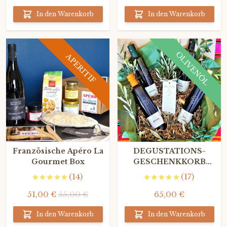
In den Warenkorb
In den Warenkorb
OLIVENÖL
APERITIF
Französische Apéro La
DEGUSTATIONS-
Gourmet Box
GESCHENKKORB
SPANISCHE BIO-
(14)
(17)
OLIVENÖLE
51,00 €
55,00 €
65,00 €
In den Warenkorb
In den Warenkorb