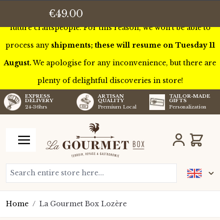
This week we’ll be touring France to meet some of our
€49.00
future craftspeople. For this reason, we won’t be able to
process any
shipments; these will resume on Tuesday 11
August.
We apologise for any inconvenience, but there are
plenty of delightful discoveries in store!
TAILOR-MADE
EXPRESS
ARTISAN
GIFTS
DELIVERY
QUALITY
Personalization
24-36hrs
Premium Local
Skip to Content
Cart
Search entire store here...
Home
/
La Gourmet Box Lozère