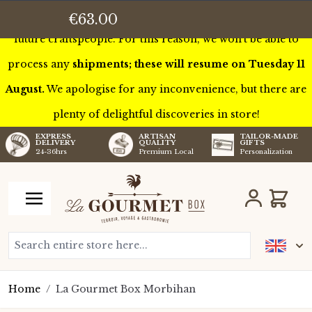
This week we’ll be touring France to meet some of our
€63.00
future craftspeople. For this reason, we won’t be able to
process any
shipments; these will resume on Tuesday 11
August.
We apologise for any inconvenience, but there are
plenty of delightful discoveries in store!
TAILOR-MADE
EXPRESS
ARTISAN
GIFTS
DELIVERY
QUALITY
Personalization
24-36hrs
Premium Local
Skip to Content
Cart
Search entire store here...
Home
/
La Gourmet Box Morbihan